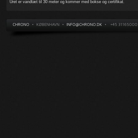
Uret er vandtæt til 30 meter og kommer med bokse og certifikat.
CHRONO
•
KØBENHAVN
•
INFO@CHRONO.DK
•
+45 31165000