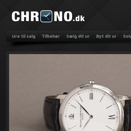
Ure til salg
Tilbehør
Sælg dit ur
Byt dit ur
Sol