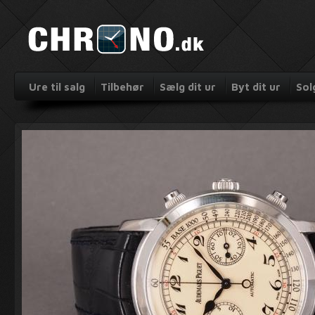
Ure til salg
Tilbehør
Sælg dit ur
Byt dit ur
Sol