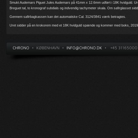
Smukt Audemars Piguet Jules Audemars på 41mm x 12.6mm udført i 18K hvidguld. Ur
Breguet tal, to kronograf subdials og indvendig tachymeter skala. Om safirglasset sid
Gennem safirbagkassen kan det automatiske Cal. 3124/3841 værk betragtes.
Uret sidder på en krokorem med et 18K hvidguld spænde og kommer med boks, 2019 
CHRONO
•
KØBENHAVN
•
INFO@CHRONO.DK
•
+45 31165000