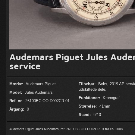
Audemars Piguet Jules Aude
service
Mærke:
Audemars Piguet
Tilbehør:
Boks, 2019 AP servi
udskiftede dele.
Model:
Jules Audemars
Funktioner:
Kronograf
Ref. nr.
26100BC.OO.D002CR.01
Størrelse:
41mm
Årgang:
0
Stand:
9/10
Audemars Piguet Jules Audemars, ref. 26100BC.OO.D002CR.01 fra ca. 2008.