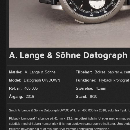
A. Lange & Söhne Datograph
Mærke:
A. Lange & Söhne
Tilbehør:
Bokse, papirer & certi
Model:
Datograph UP/DOWN
Funktioner:
Flyback kronograf
Ref. nr.
405.035
Størrelse:
41mm
Årgang:
2016
Stand:
8/10
Smuk A. Lange & Söhne Datograph UP/DOWN, ref. 405.035 fra 2016, solgt fra Tysk fo
Flyback kronograf fra Lange på 41mm x 13.1mm udført i platin. Uret er med en mat sor
subdials med cirkulært konsentrisk finish og up/down gangreserve indikator. Uret by
tælleren bevæger sig et et minutiøst ryk fremfor kontinuerlig bevægelse.