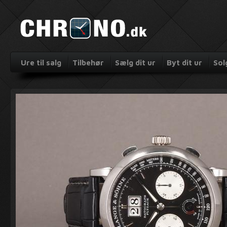
Ure til salg
Tilbehør
Sælg dit ur
Byt dit ur
Sol