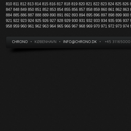
810
811
812
813
814
815
816
817
818
819
820
821
822
823
824
825
826
847
848
849
850
851
852
853
854
855
856
857
858
859
860
861
862
863
884
885
886
887
888
889
890
891
892
893
894
895
896
897
898
899
900
921
922
923
924
925
926
927
928
929
930
931
932
933
934
935
936
937
958
959
960
961
962
963
964
965
966
967
968
969
970
971
972
973
974
CHRONO
•
KØBENHAVN
•
INFO@CHRONO.DK
•
+45 31165000