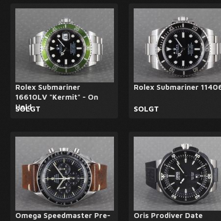
Rolex Submariner
Rolex Submariner 1140
16610LV "Kermit" - On
Hold
SOLGT
SOLGT
Omega Speedmaster Pre-
Oris Prodiver Date