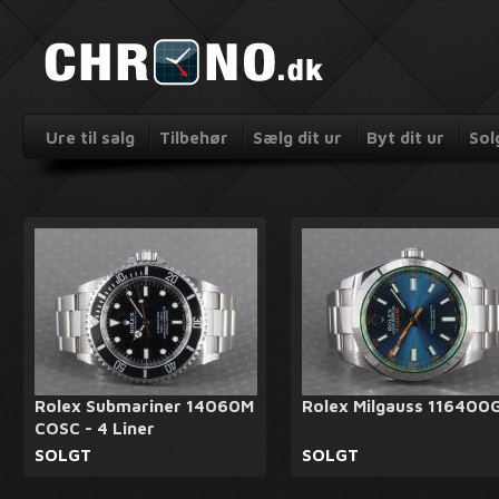
Ure til salg
Tilbehør
Sælg dit ur
Byt dit ur
Sol
Rolex Submariner 14060M
Rolex Milgauss 116400
COSC - 4 Liner
SOLGT
SOLGT