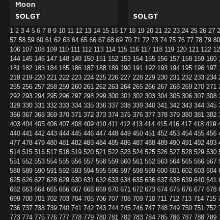
Moon
SOLGT
SOLGT
1
2
3
4
5
6
7
8
9
10
11
12
13
14
15
16
17
18
19
20
21
22
23
24
25
26
27
57
58
59
60
61
62
63
64
65
66
67
68
69
70
71
72
73
74
75
76
77
78
79
8
106
107
108
109
110
111
112
113
114
115
116
117
118
119
120
121
122
1
144
145
146
147
148
149
150
151
152
153
154
155
156
157
158
159
160
181
182
183
184
185
186
187
188
189
190
191
192
193
194
195
196
197
218
219
220
221
222
223
224
225
226
227
228
229
230
231
232
233
234
255
256
257
258
259
260
261
262
263
264
265
266
267
268
269
270
271
292
293
294
295
296
297
298
299
300
301
302
303
304
305
306
307
308
329
330
331
332
333
334
335
336
337
338
339
340
341
342
343
344
345
366
367
368
369
370
371
372
373
374
375
376
377
378
379
380
381
382
403
404
405
406
407
408
409
410
411
412
413
414
415
416
417
418
419
440
441
442
443
444
445
446
447
448
449
450
451
452
453
454
455
456
477
478
479
480
481
482
483
484
485
486
487
488
489
490
491
492
493
514
515
516
517
518
519
520
521
522
523
524
525
526
527
528
529
530
551
552
553
554
555
556
557
558
559
560
561
562
563
564
565
566
567
588
589
590
591
592
593
594
595
596
597
598
599
600
601
602
603
604
625
626
627
628
629
630
631
632
633
634
635
636
637
638
639
640
641
662
663
664
665
666
667
668
669
670
671
672
673
674
675
676
677
678
699
700
701
702
703
704
705
706
707
708
709
710
711
712
713
714
715
736
737
738
739
740
741
742
743
744
745
746
747
748
749
750
751
752
773
774
775
776
777
778
779
780
781
782
783
784
785
786
787
788
789