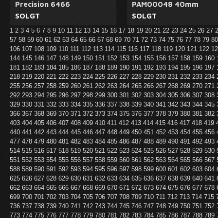
Precision 6466
PAM00048 40mm
SOLGT
SOLGT
1
2
3
4
5
6
7
8
9
10
11
12
13
14
15
16
17
18
19
20
21
22
23
24
25
26
27
57
58
59
60
61
62
63
64
65
66
67
68
69
70
71
72
73
74
75
76
77
78
79
8
106
107
108
109
110
111
112
113
114
115
116
117
118
119
120
121
122
1
144
145
146
147
148
149
150
151
152
153
154
155
156
157
158
159
160
181
182
183
184
185
186
187
188
189
190
191
192
193
194
195
196
197
218
219
220
221
222
223
224
225
226
227
228
229
230
231
232
233
234
255
256
257
258
259
260
261
262
263
264
265
266
267
268
269
270
271
292
293
294
295
296
297
298
299
300
301
302
303
304
305
306
307
308
329
330
331
332
333
334
335
336
337
338
339
340
341
342
343
344
345
366
367
368
369
370
371
372
373
374
375
376
377
378
379
380
381
382
403
404
405
406
407
408
409
410
411
412
413
414
415
416
417
418
419
440
441
442
443
444
445
446
447
448
449
450
451
452
453
454
455
456
477
478
479
480
481
482
483
484
485
486
487
488
489
490
491
492
493
514
515
516
517
518
519
520
521
522
523
524
525
526
527
528
529
530
551
552
553
554
555
556
557
558
559
560
561
562
563
564
565
566
567
588
589
590
591
592
593
594
595
596
597
598
599
600
601
602
603
604
625
626
627
628
629
630
631
632
633
634
635
636
637
638
639
640
641
662
663
664
665
666
667
668
669
670
671
672
673
674
675
676
677
678
699
700
701
702
703
704
705
706
707
708
709
710
711
712
713
714
715
736
737
738
739
740
741
742
743
744
745
746
747
748
749
750
751
752
773
774
775
776
777
778
779
780
781
782
783
784
785
786
787
788
789