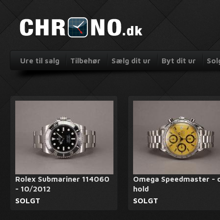
Ure til salg
Tilbehør
Sælg dit ur
Byt dit ur
Sol
Rolex Submariner 114060
Omega Speedmaster - 
- 10/2012
hold
SOLGT
SOLGT