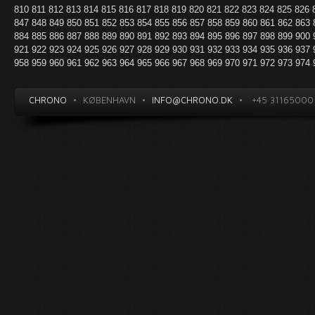
810
811
812
813
814
815
816
817
818
819
820
821
822
823
824
825
826
847
848
849
850
851
852
853
854
855
856
857
858
859
860
861
862
863
884
885
886
887
888
889
890
891
892
893
894
895
896
897
898
899
900
921
922
923
924
925
926
927
928
929
930
931
932
933
934
935
936
937
958
959
960
961
962
963
964
965
966
967
968
969
970
971
972
973
974
CHRONO
•
KØBENHAVN
•
INFO@CHRONO.DK
•
+45 31165000