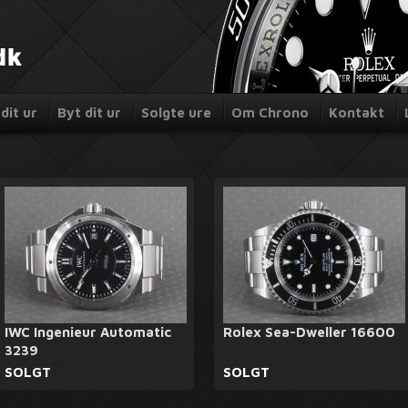
dit ur
Byt dit ur
Solgte ure
Om Chrono
Kontakt
IWC Ingenieur Automatic
Rolex Sea-Dweller 16600
3239
SOLGT
SOLGT