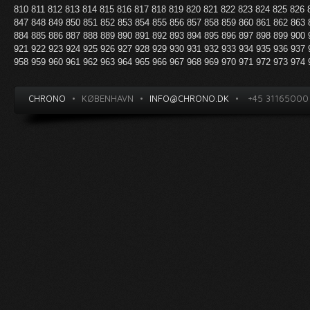
810
811
812
813
814
815
816
817
818
819
820
821
822
823
824
825
826
847
848
849
850
851
852
853
854
855
856
857
858
859
860
861
862
863
884
885
886
887
888
889
890
891
892
893
894
895
896
897
898
899
900
921
922
923
924
925
926
927
928
929
930
931
932
933
934
935
936
937
958
959
960
961
962
963
964
965
966
967
968
969
970
971
972
973
974
CHRONO
•
KØBENHAVN
•
INFO@CHRONO.DK
•
+45 31165000