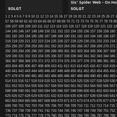
Six" Spider Web - On Ho
SOLGT
SOLGT
1
2
3
4
5
6
7
8
9
10
11
12
13
14
15
16
17
18
19
20
21
22
23
24
25
26
27
57
58
59
60
61
62
63
64
65
66
67
68
69
70
71
72
73
74
75
76
77
78
79
8
106
107
108
109
110
111
112
113
114
115
116
117
118
119
120
121
122
1
144
145
146
147
148
149
150
151
152
153
154
155
156
157
158
159
160
181
182
183
184
185
186
187
188
189
190
191
192
193
194
195
196
197
218
219
220
221
222
223
224
225
226
227
228
229
230
231
232
233
234
255
256
257
258
259
260
261
262
263
264
265
266
267
268
269
270
271
292
293
294
295
296
297
298
299
300
301
302
303
304
305
306
307
308
329
330
331
332
333
334
335
336
337
338
339
340
341
342
343
344
345
366
367
368
369
370
371
372
373
374
375
376
377
378
379
380
381
382
403
404
405
406
407
408
409
410
411
412
413
414
415
416
417
418
419
440
441
442
443
444
445
446
447
448
449
450
451
452
453
454
455
456
477
478
479
480
481
482
483
484
485
486
487
488
489
490
491
492
493
514
515
516
517
518
519
520
521
522
523
524
525
526
527
528
529
530
551
552
553
554
555
556
557
558
559
560
561
562
563
564
565
566
567
588
589
590
591
592
593
594
595
596
597
598
599
600
601
602
603
604
625
626
627
628
629
630
631
632
633
634
635
636
637
638
639
640
641
662
663
664
665
666
667
668
669
670
671
672
673
674
675
676
677
678
699
700
701
702
703
704
705
706
707
708
709
710
711
712
713
714
715
736
737
738
739
740
741
742
743
744
745
746
747
748
749
750
751
752
773
774
775
776
777
778
779
780
781
782
783
784
785
786
787
788
789