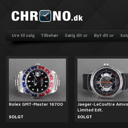
Ure til salg
Tilbehør
Sælg dit ur
Byt dit ur
Sol
Rolex GMT-Master 16700
Jaeger-LeCoultre Amv
Limited Edt.
SOLGT
SOLGT