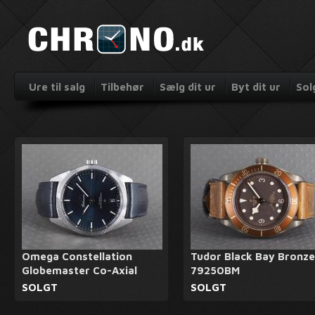
Ure til salg
Tilbehør
Sælg dit ur
Byt dit ur
Sol
Omega Constellation
Tudor Black Bay Bronze
Globemaster Co-Axial
79250BM
SOLGT
SOLGT