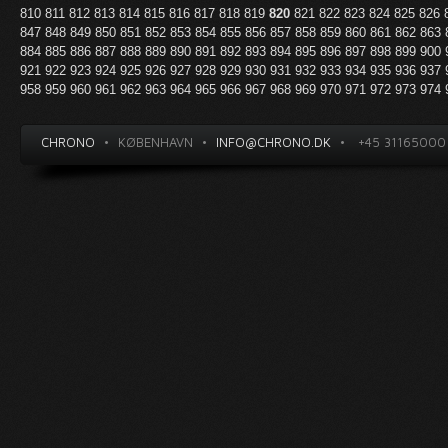
810
811
812
813
814
815
816
817
818
819
820
821
822
823
824
825
826
847
848
849
850
851
852
853
854
855
856
857
858
859
860
861
862
863
884
885
886
887
888
889
890
891
892
893
894
895
896
897
898
899
900
921
922
923
924
925
926
927
928
929
930
931
932
933
934
935
936
937
958
959
960
961
962
963
964
965
966
967
968
969
970
971
972
973
974
CHRONO
•
KØBENHAVN
•
INFO@CHRONO.DK
•
+45 31165000