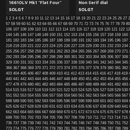
16610LV Mk1 "Flat Four"
Non Serif dial
SOLGT
SOLGT
1
2
3
4
5
6
7
8
9
10
11
12
13
14
15
16
17
18
19
20
21
22
23
24
25
26
27
57
58
59
60
61
62
63
64
65
66
67
68
69
70
71
72
73
74
75
76
77
78
79
8
106
107
108
109
110
111
112
113
114
115
116
117
118
119
120
121
122
1
144
145
146
147
148
149
150
151
152
153
154
155
156
157
158
159
160
181
182
183
184
185
186
187
188
189
190
191
192
193
194
195
196
197
218
219
220
221
222
223
224
225
226
227
228
229
230
231
232
233
234
255
256
257
258
259
260
261
262
263
264
265
266
267
268
269
270
271
292
293
294
295
296
297
298
299
300
301
302
303
304
305
306
307
308
329
330
331
332
333
334
335
336
337
338
339
340
341
342
343
344
345
366
367
368
369
370
371
372
373
374
375
376
377
378
379
380
381
382
403
404
405
406
407
408
409
410
411
412
413
414
415
416
417
418
419
440
441
442
443
444
445
446
447
448
449
450
451
452
453
454
455
456
477
478
479
480
481
482
483
484
485
486
487
488
489
490
491
492
493
514
515
516
517
518
519
520
521
522
523
524
525
526
527
528
529
530
551
552
553
554
555
556
557
558
559
560
561
562
563
564
565
566
567
588
589
590
591
592
593
594
595
596
597
598
599
600
601
602
603
604
625
626
627
628
629
630
631
632
633
634
635
636
637
638
639
640
641
662
663
664
665
666
667
668
669
670
671
672
673
674
675
676
677
678
699
700
701
702
703
704
705
706
707
708
709
710
711
712
713
714
715
736
737
738
739
740
741
742
743
744
745
746
747
748
749
750
751
752
773
774
775
776
777
778
779
780
781
782
783
784
785
786
787
788
789