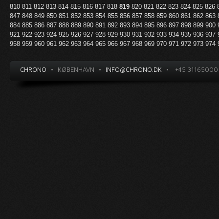
810
811
812
813
814
815
816
817
818
819
820
821
822
823
824
825
826
847
848
849
850
851
852
853
854
855
856
857
858
859
860
861
862
863
884
885
886
887
888
889
890
891
892
893
894
895
896
897
898
899
900
921
922
923
924
925
926
927
928
929
930
931
932
933
934
935
936
937
958
959
960
961
962
963
964
965
966
967
968
969
970
971
972
973
974
CHRONO
•
KØBENHAVN
•
INFO@CHRONO.DK
•
+45 31165000