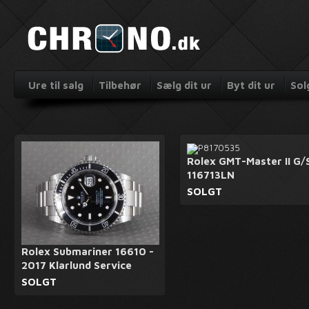
Ure til salg
Tilbehør
Sælg dit ur
Byt dit ur
Sol
Rolex GMT-Master II G/
116713LN
SOLGT
Rolex Submariner 16610 -
2017 Klarlund Service
SOLGT