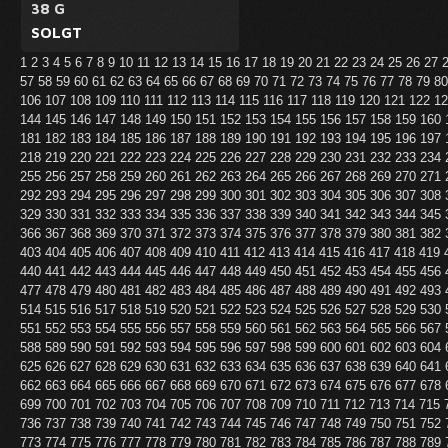
38 G
SOLGT
1
2
3
4
5
6
7
8
9
10
11
12
13
14
15
16
17
18
19
20
21
22
23
24
25
26
27
57
58
59
60
61
62
63
64
65
66
67
68
69
70
71
72
73
74
75
76
77
78
79
8
106
107
108
109
110
111
112
113
114
115
116
117
118
119
120
121
122
1
144
145
146
147
148
149
150
151
152
153
154
155
156
157
158
159
160
181
182
183
184
185
186
187
188
189
190
191
192
193
194
195
196
197
218
219
220
221
222
223
224
225
226
227
228
229
230
231
232
233
234
255
256
257
258
259
260
261
262
263
264
265
266
267
268
269
270
271
292
293
294
295
296
297
298
299
300
301
302
303
304
305
306
307
308
329
330
331
332
333
334
335
336
337
338
339
340
341
342
343
344
345
366
367
368
369
370
371
372
373
374
375
376
377
378
379
380
381
382
403
404
405
406
407
408
409
410
411
412
413
414
415
416
417
418
419
440
441
442
443
444
445
446
447
448
449
450
451
452
453
454
455
456
477
478
479
480
481
482
483
484
485
486
487
488
489
490
491
492
493
514
515
516
517
518
519
520
521
522
523
524
525
526
527
528
529
530
551
552
553
554
555
556
557
558
559
560
561
562
563
564
565
566
567
588
589
590
591
592
593
594
595
596
597
598
599
600
601
602
603
604
625
626
627
628
629
630
631
632
633
634
635
636
637
638
639
640
641
662
663
664
665
666
667
668
669
670
671
672
673
674
675
676
677
678
699
700
701
702
703
704
705
706
707
708
709
710
711
712
713
714
715
736
737
738
739
740
741
742
743
744
745
746
747
748
749
750
751
752
773
774
775
776
777
778
779
780
781
782
783
784
785
786
787
788
789