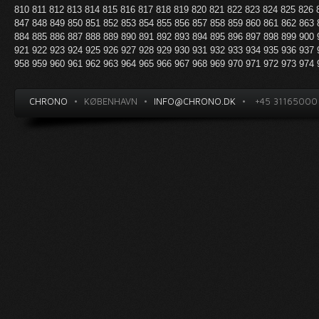
810
811
812
813
814
815
816
817
818
819
820
821
822
823
824
825
826
847
848
849
850
851
852
853
854
855
856
857
858
859
860
861
862
863
884
885
886
887
888
889
890
891
892
893
894
895
896
897
898
899
900
921
922
923
924
925
926
927
928
929
930
931
932
933
934
935
936
937
958
959
960
961
962
963
964
965
966
967
968
969
970
971
972
973
974
CHRONO
•
KØBENHAVN
•
INFO@CHRONO.DK
•
+45 31165000