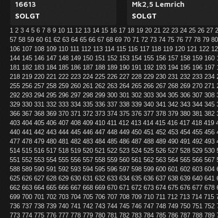
16613
Mk2,5 Lemrich
SOLGT
SOLGT
1
2
3
4
5
6
7
8
9
10
11
12
13
14
15
16
17
18
19
20
21
22
23
24
25
26
27
57
58
59
60
61
62
63
64
65
66
67
68
69
70
71
72
73
74
75
76
77
78
79
8
106
107
108
109
110
111
112
113
114
115
116
117
118
119
120
121
122
1
144
145
146
147
148
149
150
151
152
153
154
155
156
157
158
159
160
181
182
183
184
185
186
187
188
189
190
191
192
193
194
195
196
197
218
219
220
221
222
223
224
225
226
227
228
229
230
231
232
233
234
255
256
257
258
259
260
261
262
263
264
265
266
267
268
269
270
271
292
293
294
295
296
297
298
299
300
301
302
303
304
305
306
307
308
329
330
331
332
333
334
335
336
337
338
339
340
341
342
343
344
345
366
367
368
369
370
371
372
373
374
375
376
377
378
379
380
381
382
403
404
405
406
407
408
409
410
411
412
413
414
415
416
417
418
419
440
441
442
443
444
445
446
447
448
449
450
451
452
453
454
455
456
477
478
479
480
481
482
483
484
485
486
487
488
489
490
491
492
493
514
515
516
517
518
519
520
521
522
523
524
525
526
527
528
529
530
551
552
553
554
555
556
557
558
559
560
561
562
563
564
565
566
567
588
589
590
591
592
593
594
595
596
597
598
599
600
601
602
603
604
625
626
627
628
629
630
631
632
633
634
635
636
637
638
639
640
641
662
663
664
665
666
667
668
669
670
671
672
673
674
675
676
677
678
699
700
701
702
703
704
705
706
707
708
709
710
711
712
713
714
715
736
737
738
739
740
741
742
743
744
745
746
747
748
749
750
751
752
773
774
775
776
777
778
779
780
781
782
783
784
785
786
787
788
789