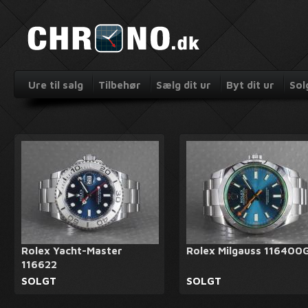
Ure til salg
Tilbehør
Sælg dit ur
Byt dit ur
Sol
Rolex Yacht-Master
Rolex Milgauss 116400
116622
SOLGT
SOLGT