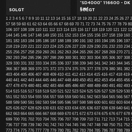
"SD4000" 116600 - DK
Sæt
SOLGT
SOLGT
1
2
3
4
5
6
7
8
9
10
11
12
13
14
15
16
17
18
19
20
21
22
23
24
25
26
27
57
58
59
60
61
62
63
64
65
66
67
68
69
70
71
72
73
74
75
76
77
78
79
8
106
107
108
109
110
111
112
113
114
115
116
117
118
119
120
121
122
1
144
145
146
147
148
149
150
151
152
153
154
155
156
157
158
159
160
181
182
183
184
185
186
187
188
189
190
191
192
193
194
195
196
197
218
219
220
221
222
223
224
225
226
227
228
229
230
231
232
233
234
255
256
257
258
259
260
261
262
263
264
265
266
267
268
269
270
271
292
293
294
295
296
297
298
299
300
301
302
303
304
305
306
307
308
329
330
331
332
333
334
335
336
337
338
339
340
341
342
343
344
345
366
367
368
369
370
371
372
373
374
375
376
377
378
379
380
381
382
403
404
405
406
407
408
409
410
411
412
413
414
415
416
417
418
419
440
441
442
443
444
445
446
447
448
449
450
451
452
453
454
455
456
477
478
479
480
481
482
483
484
485
486
487
488
489
490
491
492
493
514
515
516
517
518
519
520
521
522
523
524
525
526
527
528
529
530
551
552
553
554
555
556
557
558
559
560
561
562
563
564
565
566
567
588
589
590
591
592
593
594
595
596
597
598
599
600
601
602
603
604
625
626
627
628
629
630
631
632
633
634
635
636
637
638
639
640
641
662
663
664
665
666
667
668
669
670
671
672
673
674
675
676
677
678
699
700
701
702
703
704
705
706
707
708
709
710
711
712
713
714
715
736
737
738
739
740
741
742
743
744
745
746
747
748
749
750
751
752
773
774
775
776
777
778
779
780
781
782
783
784
785
786
787
788
789