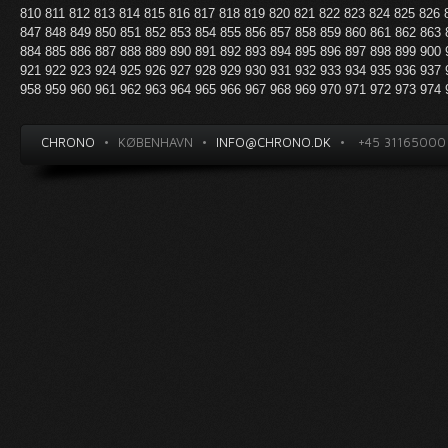
810
811
812
813
814
815
816
817
818
819
820
821
822
823
824
825
826
847
848
849
850
851
852
853
854
855
856
857
858
859
860
861
862
863
884
885
886
887
888
889
890
891
892
893
894
895
896
897
898
899
900
921
922
923
924
925
926
927
928
929
930
931
932
933
934
935
936
937
958
959
960
961
962
963
964
965
966
967
968
969
970
971
972
973
974
CHRONO
•
KØBENHAVN
•
INFO@CHRONO.DK
•
+45 31165000