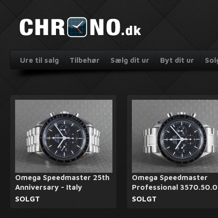
Ure til salg
Tilbehør
Sælg dit ur
Byt dit ur
Sol
Omega Speedmaster 25th
Omega Speedmaster
Anniversary - Italy
Professional 3570.50.
SOLGT
SOLGT