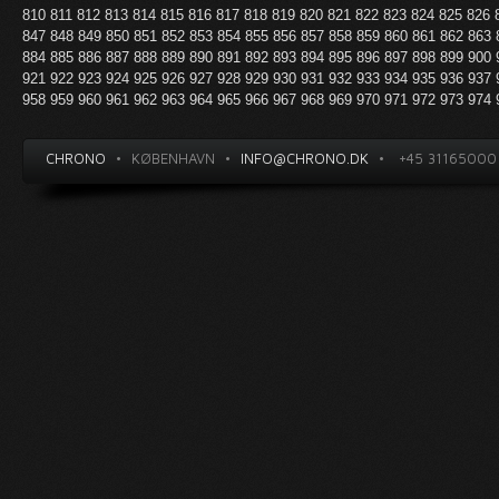
810
811
812
813
814
815
816
817
818
819
820
821
822
823
824
825
826
847
848
849
850
851
852
853
854
855
856
857
858
859
860
861
862
863
884
885
886
887
888
889
890
891
892
893
894
895
896
897
898
899
900
921
922
923
924
925
926
927
928
929
930
931
932
933
934
935
936
937
958
959
960
961
962
963
964
965
966
967
968
969
970
971
972
973
974
CHRONO
•
KØBENHAVN
•
INFO@CHRONO.DK
•
+45 31165000