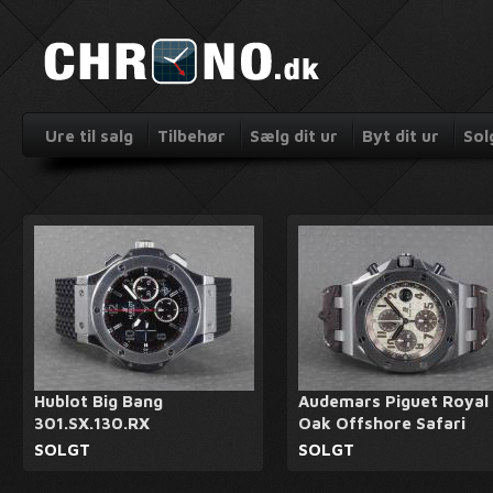
Ure til salg
Tilbehør
Sælg dit ur
Byt dit ur
Sol
Hublot Big Bang
Audemars Piguet Royal
301.SX.130.RX
Oak Offshore Safari
SOLGT
SOLGT