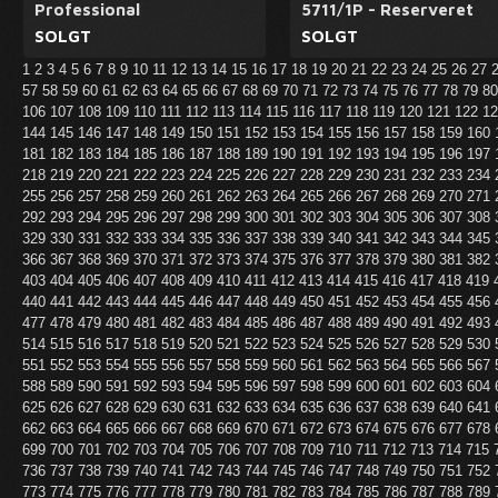
Professional
5711/1P - Reserveret
SOLGT
SOLGT
1
2
3
4
5
6
7
8
9
10
11
12
13
14
15
16
17
18
19
20
21
22
23
24
25
26
27
57
58
59
60
61
62
63
64
65
66
67
68
69
70
71
72
73
74
75
76
77
78
79
8
106
107
108
109
110
111
112
113
114
115
116
117
118
119
120
121
122
1
144
145
146
147
148
149
150
151
152
153
154
155
156
157
158
159
160
181
182
183
184
185
186
187
188
189
190
191
192
193
194
195
196
197
218
219
220
221
222
223
224
225
226
227
228
229
230
231
232
233
234
255
256
257
258
259
260
261
262
263
264
265
266
267
268
269
270
271
292
293
294
295
296
297
298
299
300
301
302
303
304
305
306
307
308
329
330
331
332
333
334
335
336
337
338
339
340
341
342
343
344
345
366
367
368
369
370
371
372
373
374
375
376
377
378
379
380
381
382
403
404
405
406
407
408
409
410
411
412
413
414
415
416
417
418
419
440
441
442
443
444
445
446
447
448
449
450
451
452
453
454
455
456
477
478
479
480
481
482
483
484
485
486
487
488
489
490
491
492
493
514
515
516
517
518
519
520
521
522
523
524
525
526
527
528
529
530
551
552
553
554
555
556
557
558
559
560
561
562
563
564
565
566
567
588
589
590
591
592
593
594
595
596
597
598
599
600
601
602
603
604
625
626
627
628
629
630
631
632
633
634
635
636
637
638
639
640
641
662
663
664
665
666
667
668
669
670
671
672
673
674
675
676
677
678
699
700
701
702
703
704
705
706
707
708
709
710
711
712
713
714
715
736
737
738
739
740
741
742
743
744
745
746
747
748
749
750
751
752
773
774
775
776
777
778
779
780
781
782
783
784
785
786
787
788
789