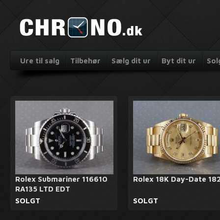
Ure til salg
Tilbehør
Sælg dit ur
Byt dit ur
Sol
Rolex Submariner 116610
Rolex 18K Day-Date 18
RA135 LTD EDT
SOLGT
SOLGT