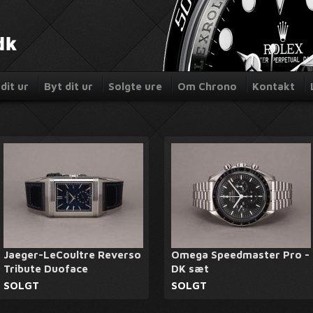
dit ur
Byt dit ur
Solgte ure
Om Chrono
Kontakt
Jaeger-LeCoultre Reverso
Omega Speedmaster Pro -
Tribute Duoface
DK sæt
SOLGT
SOLGT