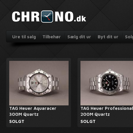
Ure til salg
Tilbehør
Sælg dit ur
Byt dit ur
Sol
TAG Heuer Aquaracer
TAG Heuer Professional
300M Quartz
200M Quartz
SOLGT
SOLGT