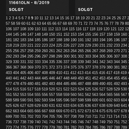
116610LN - 8/2019
SOLGT
SOLGT
1
2
3
4
5
6
7
8
9
10
11
12
13
14
15
16
17
18
19
20
21
22
23
24
25
26
27
57
58
59
60
61
62
63
64
65
66
67
68
69
70
71
72
73
74
75
76
77
78
79
8
106
107
108
109
110
111
112
113
114
115
116
117
118
119
120
121
122
1
144
145
146
147
148
149
150
151
152
153
154
155
156
157
158
159
160
181
182
183
184
185
186
187
188
189
190
191
192
193
194
195
196
197
218
219
220
221
222
223
224
225
226
227
228
229
230
231
232
233
234
255
256
257
258
259
260
261
262
263
264
265
266
267
268
269
270
271
292
293
294
295
296
297
298
299
300
301
302
303
304
305
306
307
308
329
330
331
332
333
334
335
336
337
338
339
340
341
342
343
344
345
366
367
368
369
370
371
372
373
374
375
376
377
378
379
380
381
382
403
404
405
406
407
408
409
410
411
412
413
414
415
416
417
418
419
440
441
442
443
444
445
446
447
448
449
450
451
452
453
454
455
456
477
478
479
480
481
482
483
484
485
486
487
488
489
490
491
492
493
514
515
516
517
518
519
520
521
522
523
524
525
526
527
528
529
530
551
552
553
554
555
556
557
558
559
560
561
562
563
564
565
566
567
588
589
590
591
592
593
594
595
596
597
598
599
600
601
602
603
604
625
626
627
628
629
630
631
632
633
634
635
636
637
638
639
640
641
662
663
664
665
666
667
668
669
670
671
672
673
674
675
676
677
678
699
700
701
702
703
704
705
706
707
708
709
710
711
712
713
714
715
736
737
738
739
740
741
742
743
744
745
746
747
748
749
750
751
752
773
774
775
776
777
778
779
780
781
782
783
784
785
786
787
788
789