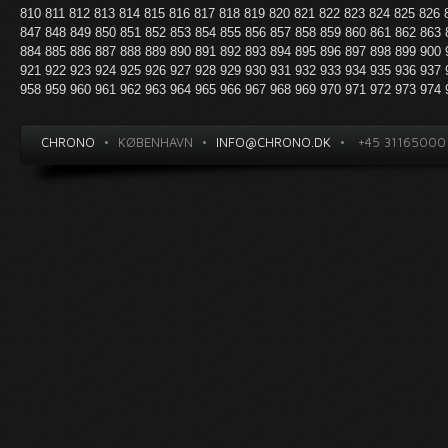
810
811
812
813
814
815
816
817
818
819
820
821
822
823
824
825
826
847
848
849
850
851
852
853
854
855
856
857
858
859
860
861
862
863
884
885
886
887
888
889
890
891
892
893
894
895
896
897
898
899
900
921
922
923
924
925
926
927
928
929
930
931
932
933
934
935
936
937
958
959
960
961
962
963
964
965
966
967
968
969
970
971
972
973
974
CHRONO
•
KØBENHAVN
•
INFO@CHRONO.DK
•
+45 31165000