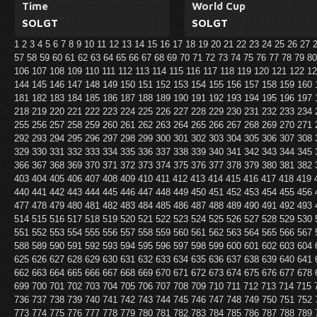
Time
World Cup
SOLGT
SOLGT
1
2
3
4
5
6
7
8
9
10
11
12
13
14
15
16
17
18
19
20
21
22
23
24
25
26
27
57
58
59
60
61
62
63
64
65
66
67
68
69
70
71
72
73
74
75
76
77
78
79
8
106
107
108
109
110
111
112
113
114
115
116
117
118
119
120
121
122
1
144
145
146
147
148
149
150
151
152
153
154
155
156
157
158
159
160
181
182
183
184
185
186
187
188
189
190
191
192
193
194
195
196
197
218
219
220
221
222
223
224
225
226
227
228
229
230
231
232
233
234
255
256
257
258
259
260
261
262
263
264
265
266
267
268
269
270
271
292
293
294
295
296
297
298
299
300
301
302
303
304
305
306
307
308
329
330
331
332
333
334
335
336
337
338
339
340
341
342
343
344
345
366
367
368
369
370
371
372
373
374
375
376
377
378
379
380
381
382
403
404
405
406
407
408
409
410
411
412
413
414
415
416
417
418
419
440
441
442
443
444
445
446
447
448
449
450
451
452
453
454
455
456
477
478
479
480
481
482
483
484
485
486
487
488
489
490
491
492
493
514
515
516
517
518
519
520
521
522
523
524
525
526
527
528
529
530
551
552
553
554
555
556
557
558
559
560
561
562
563
564
565
566
567
588
589
590
591
592
593
594
595
596
597
598
599
600
601
602
603
604
625
626
627
628
629
630
631
632
633
634
635
636
637
638
639
640
641
662
663
664
665
666
667
668
669
670
671
672
673
674
675
676
677
678
699
700
701
702
703
704
705
706
707
708
709
710
711
712
713
714
715
736
737
738
739
740
741
742
743
744
745
746
747
748
749
750
751
752
773
774
775
776
777
778
779
780
781
782
783
784
785
786
787
788
789