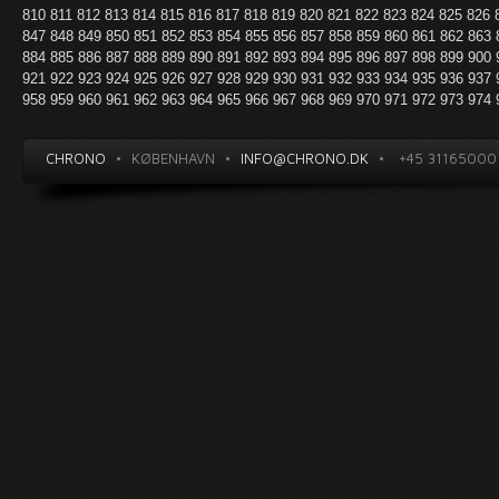
810
811
812
813
814
815
816
817
818
819
820
821
822
823
824
825
826
847
848
849
850
851
852
853
854
855
856
857
858
859
860
861
862
863
884
885
886
887
888
889
890
891
892
893
894
895
896
897
898
899
900
921
922
923
924
925
926
927
928
929
930
931
932
933
934
935
936
937
958
959
960
961
962
963
964
965
966
967
968
969
970
971
972
973
974
CHRONO
•
KØBENHAVN
•
INFO@CHRONO.DK
•
+45 31165000