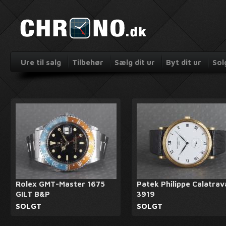
Ure til salg
Tilbehør
Sælg dit ur
Byt dit ur
Sol
Rolex GMT-Master 1675
Patek Philippe Calatrav
GILT B&P
3919
SOLGT
SOLGT