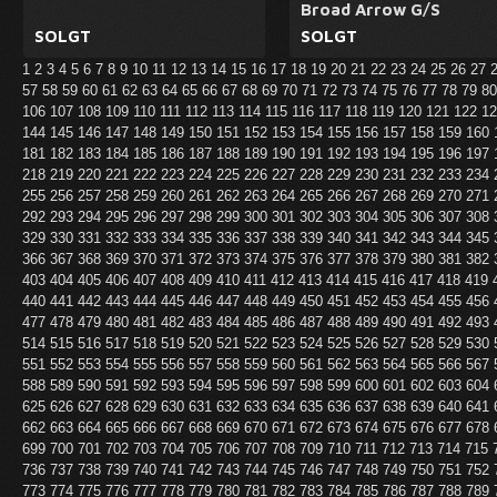
Broad Arrow G/S
SOLGT
SOLGT
1
2
3
4
5
6
7
8
9
10
11
12
13
14
15
16
17
18
19
20
21
22
23
24
25
26
27
57
58
59
60
61
62
63
64
65
66
67
68
69
70
71
72
73
74
75
76
77
78
79
8
106
107
108
109
110
111
112
113
114
115
116
117
118
119
120
121
122
1
144
145
146
147
148
149
150
151
152
153
154
155
156
157
158
159
160
181
182
183
184
185
186
187
188
189
190
191
192
193
194
195
196
197
218
219
220
221
222
223
224
225
226
227
228
229
230
231
232
233
234
255
256
257
258
259
260
261
262
263
264
265
266
267
268
269
270
271
292
293
294
295
296
297
298
299
300
301
302
303
304
305
306
307
308
329
330
331
332
333
334
335
336
337
338
339
340
341
342
343
344
345
366
367
368
369
370
371
372
373
374
375
376
377
378
379
380
381
382
403
404
405
406
407
408
409
410
411
412
413
414
415
416
417
418
419
440
441
442
443
444
445
446
447
448
449
450
451
452
453
454
455
456
477
478
479
480
481
482
483
484
485
486
487
488
489
490
491
492
493
514
515
516
517
518
519
520
521
522
523
524
525
526
527
528
529
530
551
552
553
554
555
556
557
558
559
560
561
562
563
564
565
566
567
588
589
590
591
592
593
594
595
596
597
598
599
600
601
602
603
604
625
626
627
628
629
630
631
632
633
634
635
636
637
638
639
640
641
662
663
664
665
666
667
668
669
670
671
672
673
674
675
676
677
678
699
700
701
702
703
704
705
706
707
708
709
710
711
712
713
714
715
736
737
738
739
740
741
742
743
744
745
746
747
748
749
750
751
752
773
774
775
776
777
778
779
780
781
782
783
784
785
786
787
788
789