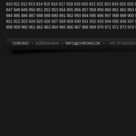
810
811
812
813
814
815
816
817
818
819
820
821
822
823
824
825
826
847
848
849
850
851
852
853
854
855
856
857
858
859
860
861
862
863
884
885
886
887
888
889
890
891
892
893
894
895
896
897
898
899
900
921
922
923
924
925
926
927
928
929
930
931
932
933
934
935
936
937
958
959
960
961
962
963
964
965
966
967
968
969
970
971
972
973
974
CHRONO
•
KØBENHAVN
•
INFO@CHRONO.DK
•
+45 31165000