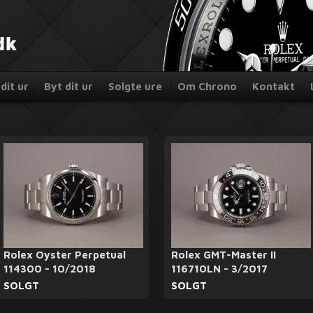
dit ur
Byt dit ur
Solgte ure
Om Chrono
Kontakt
Rolex Oyster Perpetual
Rolex GMT-Master II
114300 - 10/2018
116710LN - 3/2017
SOLGT
SOLGT