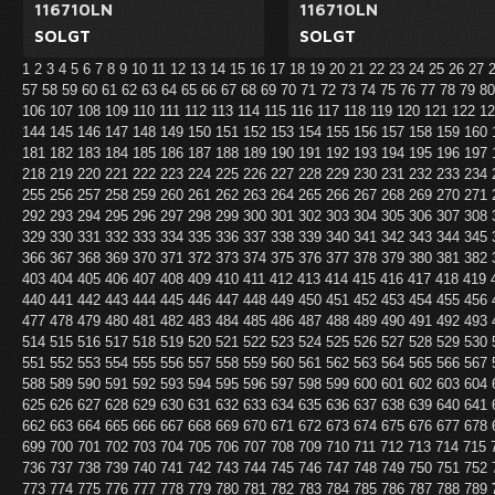
116710LN
116710LN
SOLGT
SOLGT
1
2
3
4
5
6
7
8
9
10
11
12
13
14
15
16
17
18
19
20
21
22
23
24
25
26
27
57
58
59
60
61
62
63
64
65
66
67
68
69
70
71
72
73
74
75
76
77
78
79
8
106
107
108
109
110
111
112
113
114
115
116
117
118
119
120
121
122
1
144
145
146
147
148
149
150
151
152
153
154
155
156
157
158
159
160
181
182
183
184
185
186
187
188
189
190
191
192
193
194
195
196
197
218
219
220
221
222
223
224
225
226
227
228
229
230
231
232
233
234
255
256
257
258
259
260
261
262
263
264
265
266
267
268
269
270
271
292
293
294
295
296
297
298
299
300
301
302
303
304
305
306
307
308
329
330
331
332
333
334
335
336
337
338
339
340
341
342
343
344
345
366
367
368
369
370
371
372
373
374
375
376
377
378
379
380
381
382
403
404
405
406
407
408
409
410
411
412
413
414
415
416
417
418
419
440
441
442
443
444
445
446
447
448
449
450
451
452
453
454
455
456
477
478
479
480
481
482
483
484
485
486
487
488
489
490
491
492
493
514
515
516
517
518
519
520
521
522
523
524
525
526
527
528
529
530
551
552
553
554
555
556
557
558
559
560
561
562
563
564
565
566
567
588
589
590
591
592
593
594
595
596
597
598
599
600
601
602
603
604
625
626
627
628
629
630
631
632
633
634
635
636
637
638
639
640
641
662
663
664
665
666
667
668
669
670
671
672
673
674
675
676
677
678
699
700
701
702
703
704
705
706
707
708
709
710
711
712
713
714
715
736
737
738
739
740
741
742
743
744
745
746
747
748
749
750
751
752
773
774
775
776
777
778
779
780
781
782
783
784
785
786
787
788
789