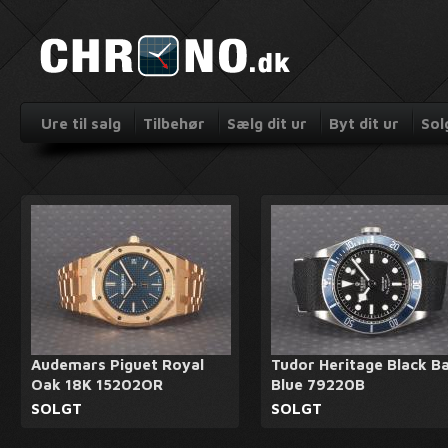
Ure til salg
Tilbehør
Sælg dit ur
Byt dit ur
Sol
Audemars Piguet Royal
Tudor Heritage Black B
Oak 18K 15202OR
Blue 79220B
SOLGT
SOLGT