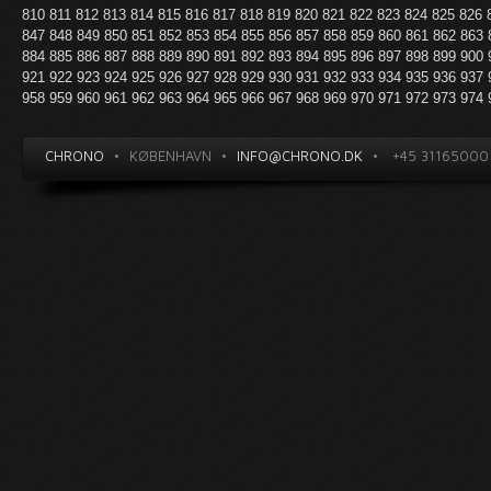
810
811
812
813
814
815
816
817
818
819
820
821
822
823
824
825
826
847
848
849
850
851
852
853
854
855
856
857
858
859
860
861
862
863
884
885
886
887
888
889
890
891
892
893
894
895
896
897
898
899
900
921
922
923
924
925
926
927
928
929
930
931
932
933
934
935
936
937
958
959
960
961
962
963
964
965
966
967
968
969
970
971
972
973
974
CHRONO
•
KØBENHAVN
•
INFO@CHRONO.DK
•
+45 31165000