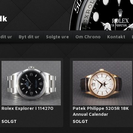
dit ur
Byt dit ur
Solgte ure
Om Chrono
Kontakt
Rolex Explorer I 114270
Patek Philippe 5205R 18K
Annual Calendar
SOLGT
SOLGT