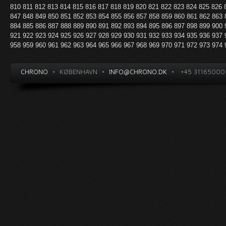
810
811
812
813
814
815
816
817
818
819
820
821
822
823
824
825
826
847
848
849
850
851
852
853
854
855
856
857
858
859
860
861
862
863
884
885
886
887
888
889
890
891
892
893
894
895
896
897
898
899
900
921
922
923
924
925
926
927
928
929
930
931
932
933
934
935
936
937
958
959
960
961
962
963
964
965
966
967
968
969
970
971
972
973
974
CHRONO
•
KØBENHAVN
•
INFO@CHRONO.DK
•
+45 31165000