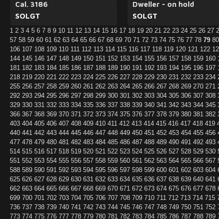
Cal. 3186
Dweller - on hold
SOLGT
SOLGT
1
2
3
4
5
6
7
8
9
10
11
12
13
14
15
16
17
18
19
20
21
22
23
24
25
26
27
57
58
59
60
61
62
63
64
65
66
67
68
69
70
71
72
73
74
75
76
77
78
79
8
106
107
108
109
110
111
112
113
114
115
116
117
118
119
120
121
122
1
144
145
146
147
148
149
150
151
152
153
154
155
156
157
158
159
160
181
182
183
184
185
186
187
188
189
190
191
192
193
194
195
196
197
218
219
220
221
222
223
224
225
226
227
228
229
230
231
232
233
234
255
256
257
258
259
260
261
262
263
264
265
266
267
268
269
270
271
292
293
294
295
296
297
298
299
300
301
302
303
304
305
306
307
308
329
330
331
332
333
334
335
336
337
338
339
340
341
342
343
344
345
366
367
368
369
370
371
372
373
374
375
376
377
378
379
380
381
382
403
404
405
406
407
408
409
410
411
412
413
414
415
416
417
418
419
440
441
442
443
444
445
446
447
448
449
450
451
452
453
454
455
456
477
478
479
480
481
482
483
484
485
486
487
488
489
490
491
492
493
514
515
516
517
518
519
520
521
522
523
524
525
526
527
528
529
530
551
552
553
554
555
556
557
558
559
560
561
562
563
564
565
566
567
588
589
590
591
592
593
594
595
596
597
598
599
600
601
602
603
604
625
626
627
628
629
630
631
632
633
634
635
636
637
638
639
640
641
662
663
664
665
666
667
668
669
670
671
672
673
674
675
676
677
678
699
700
701
702
703
704
705
706
707
708
709
710
711
712
713
714
715
736
737
738
739
740
741
742
743
744
745
746
747
748
749
750
751
752
773
774
775
776
777
778
779
780
781
782
783
784
785
786
787
788
789