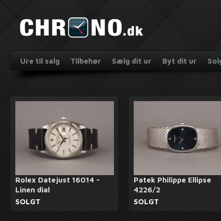
Ure til salg
Tilbehør
Sælg dit ur
Byt dit ur
Sol
Rolex Datejust 16014 -
Patek Philippe Ellipse
Linen dial
4226/2
SOLGT
SOLGT