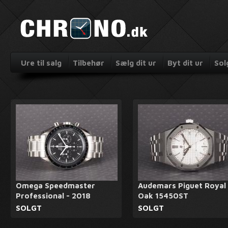
Ure til salg
Tilbehør
Sælg dit ur
Byt dit ur
Sol
Omega Speedmaster
Audemars Piguet Royal
Professional - 2018
Oak 15450ST
SOLGT
SOLGT