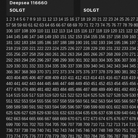
Deepsea 116660
SOLGT
SOLGT
1
2
3
4
5
6
7
8
9
10
11
12
13
14
15
16
17
18
19
20
21
22
23
24
25
26
27
57
58
59
60
61
62
63
64
65
66
67
68
69
70
71
72
73
74
75
76
77
78
79
8
106
107
108
109
110
111
112
113
114
115
116
117
118
119
120
121
122
1
144
145
146
147
148
149
150
151
152
153
154
155
156
157
158
159
160
181
182
183
184
185
186
187
188
189
190
191
192
193
194
195
196
197
218
219
220
221
222
223
224
225
226
227
228
229
230
231
232
233
234
255
256
257
258
259
260
261
262
263
264
265
266
267
268
269
270
271
292
293
294
295
296
297
298
299
300
301
302
303
304
305
306
307
308
329
330
331
332
333
334
335
336
337
338
339
340
341
342
343
344
345
366
367
368
369
370
371
372
373
374
375
376
377
378
379
380
381
382
403
404
405
406
407
408
409
410
411
412
413
414
415
416
417
418
419
440
441
442
443
444
445
446
447
448
449
450
451
452
453
454
455
456
477
478
479
480
481
482
483
484
485
486
487
488
489
490
491
492
493
514
515
516
517
518
519
520
521
522
523
524
525
526
527
528
529
530
551
552
553
554
555
556
557
558
559
560
561
562
563
564
565
566
567
588
589
590
591
592
593
594
595
596
597
598
599
600
601
602
603
604
625
626
627
628
629
630
631
632
633
634
635
636
637
638
639
640
641
662
663
664
665
666
667
668
669
670
671
672
673
674
675
676
677
678
699
700
701
702
703
704
705
706
707
708
709
710
711
712
713
714
715
736
737
738
739
740
741
742
743
744
745
746
747
748
749
750
751
752
773
774
775
776
777
778
779
780
781
782
783
784
785
786
787
788
789