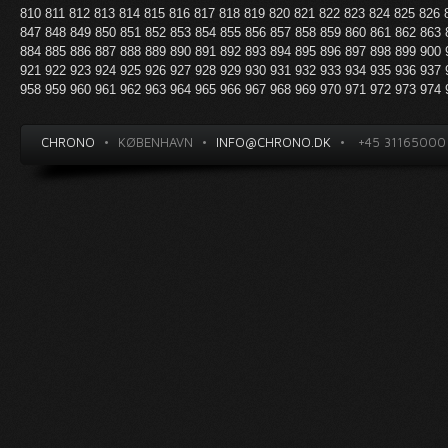
810
811
812
813
814
815
816
817
818
819
820
821
822
823
824
825
826
847
848
849
850
851
852
853
854
855
856
857
858
859
860
861
862
863
884
885
886
887
888
889
890
891
892
893
894
895
896
897
898
899
900
921
922
923
924
925
926
927
928
929
930
931
932
933
934
935
936
937
958
959
960
961
962
963
964
965
966
967
968
969
970
971
972
973
974
CHRONO
•
KØBENHAVN
•
INFO@CHRONO.DK
•
+45 31165000