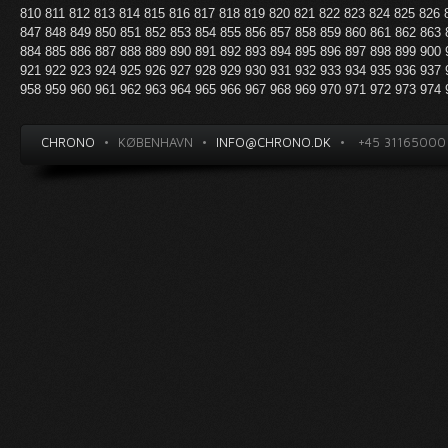
810
811
812
813
814
815
816
817
818
819
820
821
822
823
824
825
826
847
848
849
850
851
852
853
854
855
856
857
858
859
860
861
862
863
884
885
886
887
888
889
890
891
892
893
894
895
896
897
898
899
900
921
922
923
924
925
926
927
928
929
930
931
932
933
934
935
936
937
958
959
960
961
962
963
964
965
966
967
968
969
970
971
972
973
974
CHRONO
•
KØBENHAVN
•
INFO@CHRONO.DK
•
+45 31165000