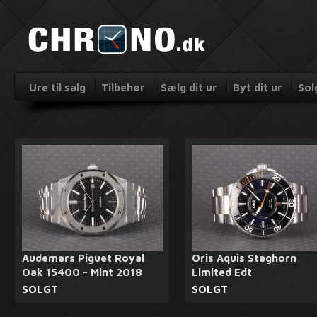
Ure til salg
Tilbehør
Sælg dit ur
Byt dit ur
Sol
Audemars Piguet Royal
Oris Aquis Staghorn
Oak 15400 - Mint 2018
Limited Edt
SOLGT
SOLGT