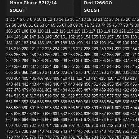
Moon Phase 5712/1A
Red 126600
SOLGT
SOLGT
1
2
3
4
5
6
7
8
9
10
11
12
13
14
15
16
17
18
19
20
21
22
23
24
25
26
27
57
58
59
60
61
62
63
64
65
66
67
68
69
70
71
72
73
74
75
76
77
78
79
8
106
107
108
109
110
111
112
113
114
115
116
117
118
119
120
121
122
1
144
145
146
147
148
149
150
151
152
153
154
155
156
157
158
159
160
181
182
183
184
185
186
187
188
189
190
191
192
193
194
195
196
197
218
219
220
221
222
223
224
225
226
227
228
229
230
231
232
233
234
255
256
257
258
259
260
261
262
263
264
265
266
267
268
269
270
271
292
293
294
295
296
297
298
299
300
301
302
303
304
305
306
307
308
329
330
331
332
333
334
335
336
337
338
339
340
341
342
343
344
345
366
367
368
369
370
371
372
373
374
375
376
377
378
379
380
381
382
403
404
405
406
407
408
409
410
411
412
413
414
415
416
417
418
419
440
441
442
443
444
445
446
447
448
449
450
451
452
453
454
455
456
477
478
479
480
481
482
483
484
485
486
487
488
489
490
491
492
493
514
515
516
517
518
519
520
521
522
523
524
525
526
527
528
529
530
551
552
553
554
555
556
557
558
559
560
561
562
563
564
565
566
567
588
589
590
591
592
593
594
595
596
597
598
599
600
601
602
603
604
625
626
627
628
629
630
631
632
633
634
635
636
637
638
639
640
641
662
663
664
665
666
667
668
669
670
671
672
673
674
675
676
677
678
699
700
701
702
703
704
705
706
707
708
709
710
711
712
713
714
715
736
737
738
739
740
741
742
743
744
745
746
747
748
749
750
751
752
773
774
775
776
777
778
779
780
781
782
783
784
785
786
787
788
789