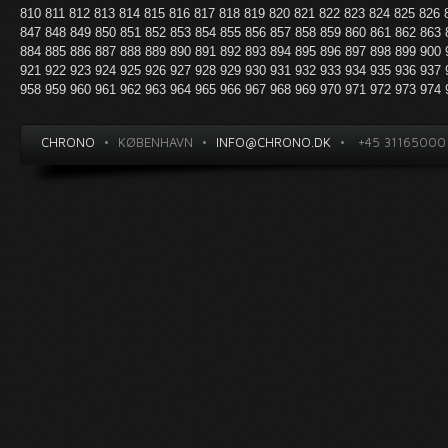
810
811
812
813
814
815
816
817
818
819
820
821
822
823
824
825
826
847
848
849
850
851
852
853
854
855
856
857
858
859
860
861
862
863
884
885
886
887
888
889
890
891
892
893
894
895
896
897
898
899
900
921
922
923
924
925
926
927
928
929
930
931
932
933
934
935
936
937
958
959
960
961
962
963
964
965
966
967
968
969
970
971
972
973
974
CHRONO
•
KØBENHAVN
•
INFO@CHRONO.DK
•
+45 31165000