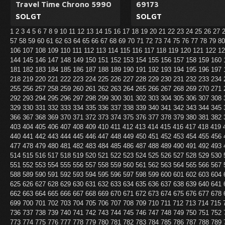
Travel Time Chrono 5990
69173
SOLGT
SOLGT
1
2
3
4
5
6
7
8
9
10
11
12
13
14
15
16
17
18
19
20
21
22
23
24
25
26
27
57
58
59
60
61
62
63
64
65
66
67
68
69
70
71
72
73
74
75
76
77
78
79
8
106
107
108
109
110
111
112
113
114
115
116
117
118
119
120
121
122
1
144
145
146
147
148
149
150
151
152
153
154
155
156
157
158
159
160
181
182
183
184
185
186
187
188
189
190
191
192
193
194
195
196
197
218
219
220
221
222
223
224
225
226
227
228
229
230
231
232
233
234
255
256
257
258
259
260
261
262
263
264
265
266
267
268
269
270
271
292
293
294
295
296
297
298
299
300
301
302
303
304
305
306
307
308
329
330
331
332
333
334
335
336
337
338
339
340
341
342
343
344
345
366
367
368
369
370
371
372
373
374
375
376
377
378
379
380
381
382
403
404
405
406
407
408
409
410
411
412
413
414
415
416
417
418
419
440
441
442
443
444
445
446
447
448
449
450
451
452
453
454
455
456
477
478
479
480
481
482
483
484
485
486
487
488
489
490
491
492
493
514
515
516
517
518
519
520
521
522
523
524
525
526
527
528
529
530
551
552
553
554
555
556
557
558
559
560
561
562
563
564
565
566
567
588
589
590
591
592
593
594
595
596
597
598
599
600
601
602
603
604
625
626
627
628
629
630
631
632
633
634
635
636
637
638
639
640
641
662
663
664
665
666
667
668
669
670
671
672
673
674
675
676
677
678
699
700
701
702
703
704
705
706
707
708
709
710
711
712
713
714
715
736
737
738
739
740
741
742
743
744
745
746
747
748
749
750
751
752
773
774
775
776
777
778
779
780
781
782
783
784
785
786
787
788
789