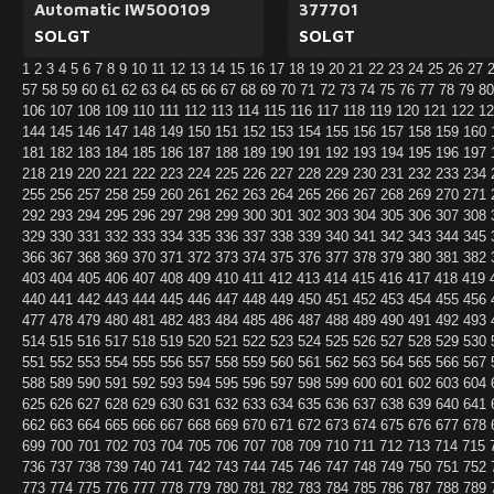
Automatic IW500109
377701
SOLGT
SOLGT
1
2
3
4
5
6
7
8
9
10
11
12
13
14
15
16
17
18
19
20
21
22
23
24
25
26
27
57
58
59
60
61
62
63
64
65
66
67
68
69
70
71
72
73
74
75
76
77
78
79
8
106
107
108
109
110
111
112
113
114
115
116
117
118
119
120
121
122
1
144
145
146
147
148
149
150
151
152
153
154
155
156
157
158
159
160
181
182
183
184
185
186
187
188
189
190
191
192
193
194
195
196
197
218
219
220
221
222
223
224
225
226
227
228
229
230
231
232
233
234
255
256
257
258
259
260
261
262
263
264
265
266
267
268
269
270
271
292
293
294
295
296
297
298
299
300
301
302
303
304
305
306
307
308
329
330
331
332
333
334
335
336
337
338
339
340
341
342
343
344
345
366
367
368
369
370
371
372
373
374
375
376
377
378
379
380
381
382
403
404
405
406
407
408
409
410
411
412
413
414
415
416
417
418
419
440
441
442
443
444
445
446
447
448
449
450
451
452
453
454
455
456
477
478
479
480
481
482
483
484
485
486
487
488
489
490
491
492
493
514
515
516
517
518
519
520
521
522
523
524
525
526
527
528
529
530
551
552
553
554
555
556
557
558
559
560
561
562
563
564
565
566
567
588
589
590
591
592
593
594
595
596
597
598
599
600
601
602
603
604
625
626
627
628
629
630
631
632
633
634
635
636
637
638
639
640
641
662
663
664
665
666
667
668
669
670
671
672
673
674
675
676
677
678
699
700
701
702
703
704
705
706
707
708
709
710
711
712
713
714
715
736
737
738
739
740
741
742
743
744
745
746
747
748
749
750
751
752
773
774
775
776
777
778
779
780
781
782
783
784
785
786
787
788
789