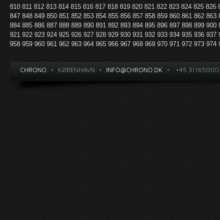
810
811
812
813
814
815
816
817
818
819
820
821
822
823
824
825
826
847
848
849
850
851
852
853
854
855
856
857
858
859
860
861
862
863
884
885
886
887
888
889
890
891
892
893
894
895
896
897
898
899
900
921
922
923
924
925
926
927
928
929
930
931
932
933
934
935
936
937
958
959
960
961
962
963
964
965
966
967
968
969
970
971
972
973
974
CHRONO
•
KØBENHAVN
•
INFO@CHRONO.DK
•
+45 31165000