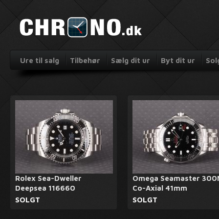
Ure til salg
Tilbehør
Sælg dit ur
Byt dit ur
Sol
Rolex Sea-Dweller
Omega Seamaster 300
Deepsea 116660
Co-Axial 41mm
SOLGT
SOLGT