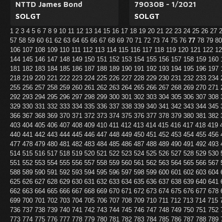
NTTD James Bond
79030B - 1/2021
SOLGT
SOLGT
1
2
3
4
5
6
7
8
9
10
11
12
13
14
15
16
17
18
19
20
21
22
23
24
25
26
27
57
58
59
60
61
62
63
64
65
66
67
68
69
70
71
72
73
74
75
76
77
78
79
8
106
107
108
109
110
111
112
113
114
115
116
117
118
119
120
121
122
1
144
145
146
147
148
149
150
151
152
153
154
155
156
157
158
159
160
181
182
183
184
185
186
187
188
189
190
191
192
193
194
195
196
197
218
219
220
221
222
223
224
225
226
227
228
229
230
231
232
233
234
255
256
257
258
259
260
261
262
263
264
265
266
267
268
269
270
271
292
293
294
295
296
297
298
299
300
301
302
303
304
305
306
307
308
329
330
331
332
333
334
335
336
337
338
339
340
341
342
343
344
345
366
367
368
369
370
371
372
373
374
375
376
377
378
379
380
381
382
403
404
405
406
407
408
409
410
411
412
413
414
415
416
417
418
419
440
441
442
443
444
445
446
447
448
449
450
451
452
453
454
455
456
477
478
479
480
481
482
483
484
485
486
487
488
489
490
491
492
493
514
515
516
517
518
519
520
521
522
523
524
525
526
527
528
529
530
551
552
553
554
555
556
557
558
559
560
561
562
563
564
565
566
567
588
589
590
591
592
593
594
595
596
597
598
599
600
601
602
603
604
625
626
627
628
629
630
631
632
633
634
635
636
637
638
639
640
641
662
663
664
665
666
667
668
669
670
671
672
673
674
675
676
677
678
699
700
701
702
703
704
705
706
707
708
709
710
711
712
713
714
715
736
737
738
739
740
741
742
743
744
745
746
747
748
749
750
751
752
773
774
775
776
777
778
779
780
781
782
783
784
785
786
787
788
789