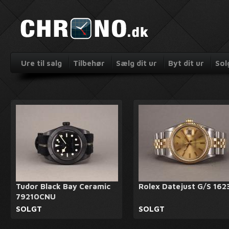
Ure til salg
Tilbehør
Sælg dit ur
Byt dit ur
Sol
Tudor Black Bay Ceramic
Rolex Datejust G/S 162
79210CNU
SOLGT
SOLGT