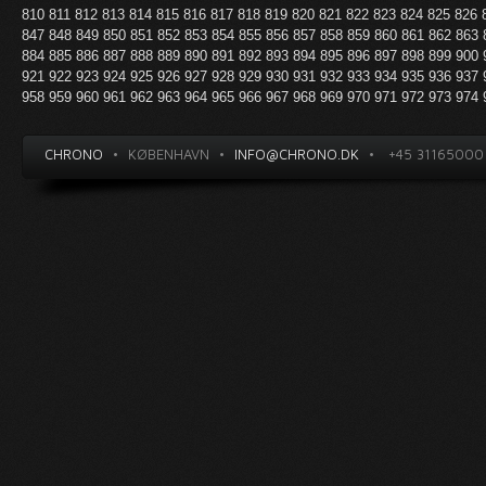
810
811
812
813
814
815
816
817
818
819
820
821
822
823
824
825
826
847
848
849
850
851
852
853
854
855
856
857
858
859
860
861
862
863
884
885
886
887
888
889
890
891
892
893
894
895
896
897
898
899
900
921
922
923
924
925
926
927
928
929
930
931
932
933
934
935
936
937
958
959
960
961
962
963
964
965
966
967
968
969
970
971
972
973
974
CHRONO
•
KØBENHAVN
•
INFO@CHRONO.DK
•
+45 31165000