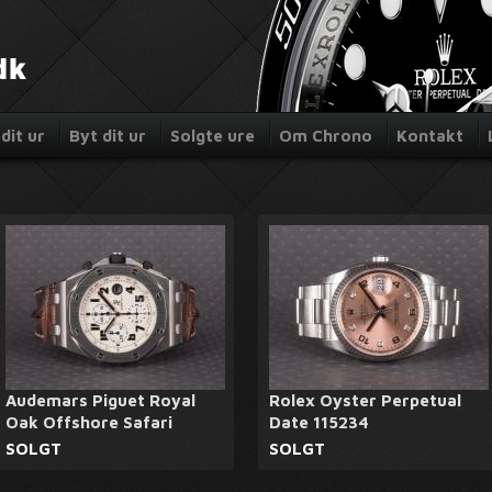
dit ur
Byt dit ur
Solgte ure
Om Chrono
Kontakt
Audemars Piguet Royal
Rolex Oyster Perpetual
Oak Offshore Safari
Date 115234
SOLGT
SOLGT