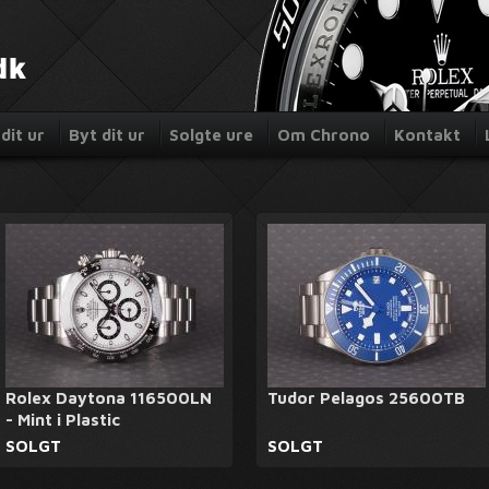
dit ur
Byt dit ur
Solgte ure
Om Chrono
Kontakt
Rolex Daytona 116500LN
Tudor Pelagos 25600TB
- Mint i Plastic
SOLGT
SOLGT