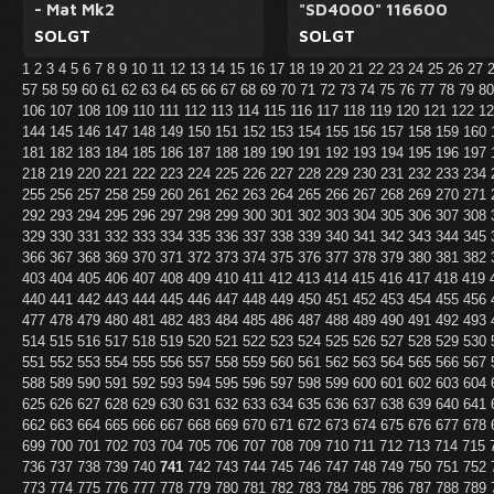
- Mat Mk2
"SD4000" 116600
SOLGT
SOLGT
1
2
3
4
5
6
7
8
9
10
11
12
13
14
15
16
17
18
19
20
21
22
23
24
25
26
27
57
58
59
60
61
62
63
64
65
66
67
68
69
70
71
72
73
74
75
76
77
78
79
8
106
107
108
109
110
111
112
113
114
115
116
117
118
119
120
121
122
1
144
145
146
147
148
149
150
151
152
153
154
155
156
157
158
159
160
181
182
183
184
185
186
187
188
189
190
191
192
193
194
195
196
197
218
219
220
221
222
223
224
225
226
227
228
229
230
231
232
233
234
255
256
257
258
259
260
261
262
263
264
265
266
267
268
269
270
271
292
293
294
295
296
297
298
299
300
301
302
303
304
305
306
307
308
329
330
331
332
333
334
335
336
337
338
339
340
341
342
343
344
345
366
367
368
369
370
371
372
373
374
375
376
377
378
379
380
381
382
403
404
405
406
407
408
409
410
411
412
413
414
415
416
417
418
419
440
441
442
443
444
445
446
447
448
449
450
451
452
453
454
455
456
477
478
479
480
481
482
483
484
485
486
487
488
489
490
491
492
493
514
515
516
517
518
519
520
521
522
523
524
525
526
527
528
529
530
551
552
553
554
555
556
557
558
559
560
561
562
563
564
565
566
567
588
589
590
591
592
593
594
595
596
597
598
599
600
601
602
603
604
625
626
627
628
629
630
631
632
633
634
635
636
637
638
639
640
641
662
663
664
665
666
667
668
669
670
671
672
673
674
675
676
677
678
699
700
701
702
703
704
705
706
707
708
709
710
711
712
713
714
715
736
737
738
739
740
741
742
743
744
745
746
747
748
749
750
751
752
773
774
775
776
777
778
779
780
781
782
783
784
785
786
787
788
789