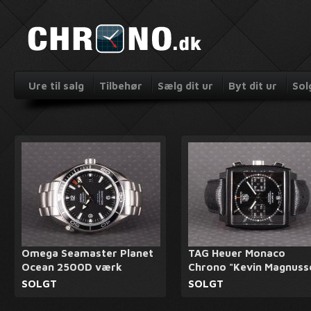
Ure til salg
Tilbehør
Sælg dit ur
Byt dit ur
Sol
Omega Seamaster Planet
TAG Heuer Monaco
Ocean 2500D værk
Chrono "Kevin Magnuss
SOLGT
SOLGT