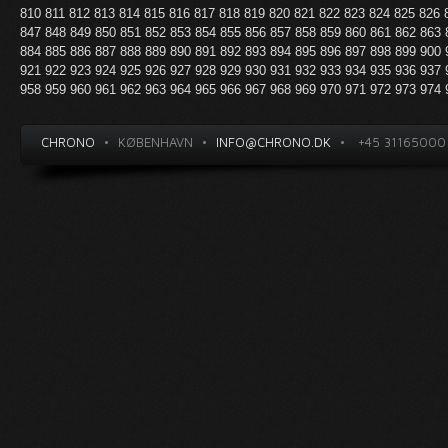
810
811
812
813
814
815
816
817
818
819
820
821
822
823
824
825
826
847
848
849
850
851
852
853
854
855
856
857
858
859
860
861
862
863
884
885
886
887
888
889
890
891
892
893
894
895
896
897
898
899
900
921
922
923
924
925
926
927
928
929
930
931
932
933
934
935
936
937
958
959
960
961
962
963
964
965
966
967
968
969
970
971
972
973
974
CHRONO
•
KØBENHAVN
•
INFO@CHRONO.DK
•
+45 31165000