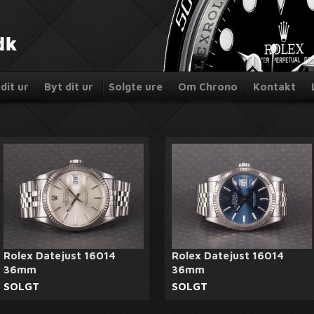
dit ur
Byt dit ur
Solgte ure
Om Chrono
Kontakt
Rolex Datejust 16014
Rolex Datejust 16014
36mm
36mm
SOLGT
SOLGT