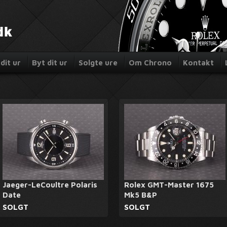
dit ur
Byt dit ur
Solgte ure
Om Chrono
Kontakt
Jaeger-LeCoultre Polaris
Rolex GMT-Master 1675
Date
Mk5 B&P
SOLGT
SOLGT