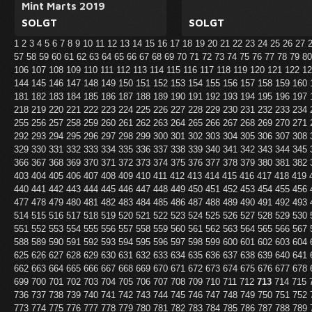
Mint Marts 2019
SOLGT
SOLGT
1
2
3
4
5
6
7
8
9
10
11
12
13
14
15
16
17
18
19
20
21
22
23
24
25
26
27
57
58
59
60
61
62
63
64
65
66
67
68
69
70
71
72
73
74
75
76
77
78
79
8
106
107
108
109
110
111
112
113
114
115
116
117
118
119
120
121
122
1
144
145
146
147
148
149
150
151
152
153
154
155
156
157
158
159
160
181
182
183
184
185
186
187
188
189
190
191
192
193
194
195
196
197
218
219
220
221
222
223
224
225
226
227
228
229
230
231
232
233
234
255
256
257
258
259
260
261
262
263
264
265
266
267
268
269
270
271
292
293
294
295
296
297
298
299
300
301
302
303
304
305
306
307
308
329
330
331
332
333
334
335
336
337
338
339
340
341
342
343
344
345
366
367
368
369
370
371
372
373
374
375
376
377
378
379
380
381
382
403
404
405
406
407
408
409
410
411
412
413
414
415
416
417
418
419
440
441
442
443
444
445
446
447
448
449
450
451
452
453
454
455
456
477
478
479
480
481
482
483
484
485
486
487
488
489
490
491
492
493
514
515
516
517
518
519
520
521
522
523
524
525
526
527
528
529
530
551
552
553
554
555
556
557
558
559
560
561
562
563
564
565
566
567
588
589
590
591
592
593
594
595
596
597
598
599
600
601
602
603
604
625
626
627
628
629
630
631
632
633
634
635
636
637
638
639
640
641
662
663
664
665
666
667
668
669
670
671
672
673
674
675
676
677
678
699
700
701
702
703
704
705
706
707
708
709
710
711
712
713
714
715
736
737
738
739
740
741
742
743
744
745
746
747
748
749
750
751
752
773
774
775
776
777
778
779
780
781
782
783
784
785
786
787
788
789