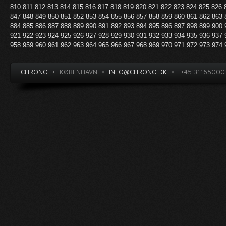
810
811
812
813
814
815
816
817
818
819
820
821
822
823
824
825
826
847
848
849
850
851
852
853
854
855
856
857
858
859
860
861
862
863
884
885
886
887
888
889
890
891
892
893
894
895
896
897
898
899
900
921
922
923
924
925
926
927
928
929
930
931
932
933
934
935
936
937
958
959
960
961
962
963
964
965
966
967
968
969
970
971
972
973
974
CHRONO
•
KØBENHAVN
•
INFO@CHRONO.DK
•
+45 31165000