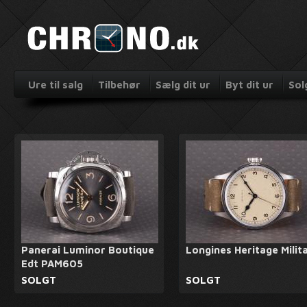
Ure til salg
Tilbehør
Sælg dit ur
Byt dit ur
Sol
Panerai Luminor Boutique
Longines Heritage Milit
Edt PAM605
SOLGT
SOLGT