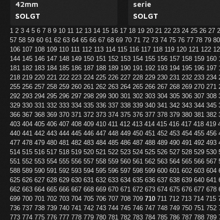
42mm
serie
SOLGT
SOLGT
1
2
3
4
5
6
7
8
9
10
11
12
13
14
15
16
17
18
19
20
21
22
23
24
25
26
27
57
58
59
60
61
62
63
64
65
66
67
68
69
70
71
72
73
74
75
76
77
78
79
8
106
107
108
109
110
111
112
113
114
115
116
117
118
119
120
121
122
1
144
145
146
147
148
149
150
151
152
153
154
155
156
157
158
159
160
181
182
183
184
185
186
187
188
189
190
191
192
193
194
195
196
197
218
219
220
221
222
223
224
225
226
227
228
229
230
231
232
233
234
255
256
257
258
259
260
261
262
263
264
265
266
267
268
269
270
271
292
293
294
295
296
297
298
299
300
301
302
303
304
305
306
307
308
329
330
331
332
333
334
335
336
337
338
339
340
341
342
343
344
345
366
367
368
369
370
371
372
373
374
375
376
377
378
379
380
381
382
403
404
405
406
407
408
409
410
411
412
413
414
415
416
417
418
419
440
441
442
443
444
445
446
447
448
449
450
451
452
453
454
455
456
477
478
479
480
481
482
483
484
485
486
487
488
489
490
491
492
493
514
515
516
517
518
519
520
521
522
523
524
525
526
527
528
529
530
551
552
553
554
555
556
557
558
559
560
561
562
563
564
565
566
567
588
589
590
591
592
593
594
595
596
597
598
599
600
601
602
603
604
625
626
627
628
629
630
631
632
633
634
635
636
637
638
639
640
641
662
663
664
665
666
667
668
669
670
671
672
673
674
675
676
677
678
699
700
701
702
703
704
705
706
707
708
709
710
711
712
713
714
715
736
737
738
739
740
741
742
743
744
745
746
747
748
749
750
751
752
773
774
775
776
777
778
779
780
781
782
783
784
785
786
787
788
789