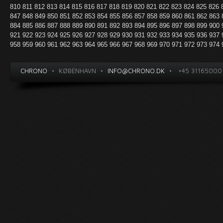
810
811
812
813
814
815
816
817
818
819
820
821
822
823
824
825
826
847
848
849
850
851
852
853
854
855
856
857
858
859
860
861
862
863
884
885
886
887
888
889
890
891
892
893
894
895
896
897
898
899
900
921
922
923
924
925
926
927
928
929
930
931
932
933
934
935
936
937
958
959
960
961
962
963
964
965
966
967
968
969
970
971
972
973
974
CHRONO
•
KØBENHAVN
•
INFO@CHRONO.DK
•
+45 31165000