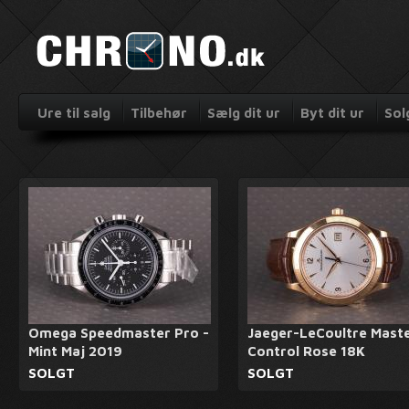
Ure til salg
Tilbehør
Sælg dit ur
Byt dit ur
Sol
Omega Speedmaster Pro -
Jaeger-LeCoultre Mast
Mint Maj 2019
Control Rose 18K
SOLGT
SOLGT