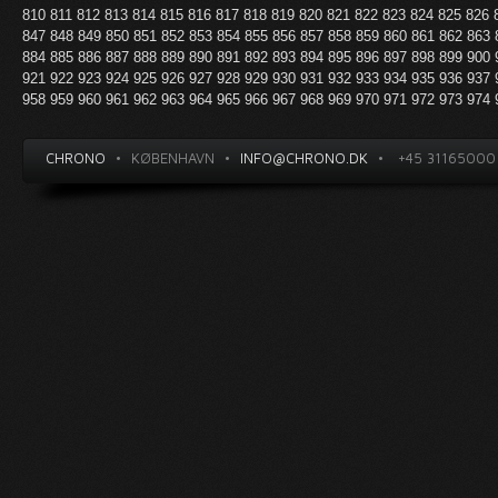
810
811
812
813
814
815
816
817
818
819
820
821
822
823
824
825
826
847
848
849
850
851
852
853
854
855
856
857
858
859
860
861
862
863
884
885
886
887
888
889
890
891
892
893
894
895
896
897
898
899
900
921
922
923
924
925
926
927
928
929
930
931
932
933
934
935
936
937
958
959
960
961
962
963
964
965
966
967
968
969
970
971
972
973
974
CHRONO
•
KØBENHAVN
•
INFO@CHRONO.DK
•
+45 31165000