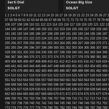
Serti Dial
Ocean Big Size
SOLGT
SOLGT
1
2
3
4
5
6
7
8
9
10
11
12
13
14
15
16
17
18
19
20
21
22
23
24
25
26
27
57
58
59
60
61
62
63
64
65
66
67
68
69
70
71
72
73
74
75
76
77
78
79
8
106
107
108
109
110
111
112
113
114
115
116
117
118
119
120
121
122
1
144
145
146
147
148
149
150
151
152
153
154
155
156
157
158
159
160
181
182
183
184
185
186
187
188
189
190
191
192
193
194
195
196
197
218
219
220
221
222
223
224
225
226
227
228
229
230
231
232
233
234
255
256
257
258
259
260
261
262
263
264
265
266
267
268
269
270
271
292
293
294
295
296
297
298
299
300
301
302
303
304
305
306
307
308
329
330
331
332
333
334
335
336
337
338
339
340
341
342
343
344
345
366
367
368
369
370
371
372
373
374
375
376
377
378
379
380
381
382
403
404
405
406
407
408
409
410
411
412
413
414
415
416
417
418
419
440
441
442
443
444
445
446
447
448
449
450
451
452
453
454
455
456
477
478
479
480
481
482
483
484
485
486
487
488
489
490
491
492
493
514
515
516
517
518
519
520
521
522
523
524
525
526
527
528
529
530
551
552
553
554
555
556
557
558
559
560
561
562
563
564
565
566
567
588
589
590
591
592
593
594
595
596
597
598
599
600
601
602
603
604
625
626
627
628
629
630
631
632
633
634
635
636
637
638
639
640
641
662
663
664
665
666
667
668
669
670
671
672
673
674
675
676
677
678
699
700
701
702
703
704
705
706
707
708
709
710
711
712
713
714
715
736
737
738
739
740
741
742
743
744
745
746
747
748
749
750
751
752
773
774
775
776
777
778
779
780
781
782
783
784
785
786
787
788
789