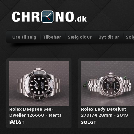
Ure til salg
Tilbehør
Sælg dit ur
Byt dit ur
Sol
Rolex Deepsea Sea-
Rolex Lady Datejust
Dweller 126660 - Marts
279174 28mm - 2019
2019
SOLGT
SOLGT