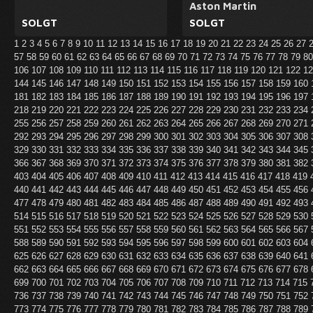
Aston Martin
SOLGT
SOLGT
1
2
3
4
5
6
7
8
9
10
11
12
13
14
15
16
17
18
19
20
21
22
23
24
25
26
27
57
58
59
60
61
62
63
64
65
66
67
68
69
70
71
72
73
74
75
76
77
78
79
8
106
107
108
109
110
111
112
113
114
115
116
117
118
119
120
121
122
1
144
145
146
147
148
149
150
151
152
153
154
155
156
157
158
159
160
181
182
183
184
185
186
187
188
189
190
191
192
193
194
195
196
197
218
219
220
221
222
223
224
225
226
227
228
229
230
231
232
233
234
255
256
257
258
259
260
261
262
263
264
265
266
267
268
269
270
271
292
293
294
295
296
297
298
299
300
301
302
303
304
305
306
307
308
329
330
331
332
333
334
335
336
337
338
339
340
341
342
343
344
345
366
367
368
369
370
371
372
373
374
375
376
377
378
379
380
381
382
403
404
405
406
407
408
409
410
411
412
413
414
415
416
417
418
419
440
441
442
443
444
445
446
447
448
449
450
451
452
453
454
455
456
477
478
479
480
481
482
483
484
485
486
487
488
489
490
491
492
493
514
515
516
517
518
519
520
521
522
523
524
525
526
527
528
529
530
551
552
553
554
555
556
557
558
559
560
561
562
563
564
565
566
567
588
589
590
591
592
593
594
595
596
597
598
599
600
601
602
603
604
625
626
627
628
629
630
631
632
633
634
635
636
637
638
639
640
641
662
663
664
665
666
667
668
669
670
671
672
673
674
675
676
677
678
699
700
701
702
703
704
705
706
707
708
709
710
711
712
713
714
715
736
737
738
739
740
741
742
743
744
745
746
747
748
749
750
751
752
773
774
775
776
777
778
779
780
781
782
783
784
785
786
787
788
789