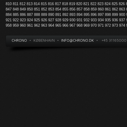
810
811
812
813
814
815
816
817
818
819
820
821
822
823
824
825
826
847
848
849
850
851
852
853
854
855
856
857
858
859
860
861
862
863
884
885
886
887
888
889
890
891
892
893
894
895
896
897
898
899
900
921
922
923
924
925
926
927
928
929
930
931
932
933
934
935
936
937
958
959
960
961
962
963
964
965
966
967
968
969
970
971
972
973
974
CHRONO
•
KØBENHAVN
•
INFO@CHRONO.DK
•
+45 31165000