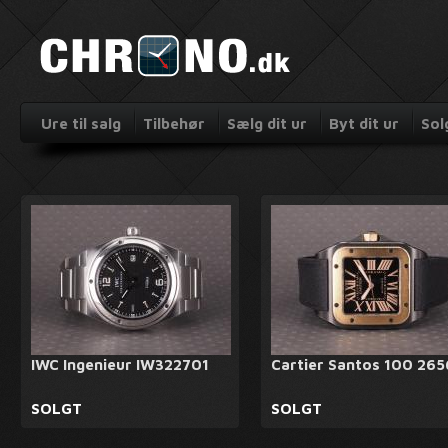
Ure til salg
Tilbehør
Sælg dit ur
Byt dit ur
Sol
IWC Ingenieur IW322701
Cartier Santos 100 265
SOLGT
SOLGT