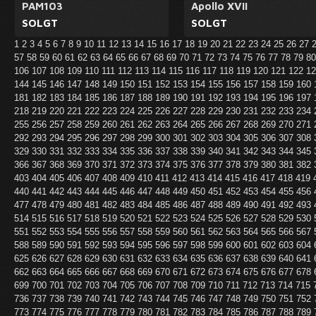
PAM103
Apollo XVII
SOLGT
SOLGT
1
2
3
4
5
6
7
8
9
10
11
12
13
14
15
16
17
18
19
20
21
22
23
24
25
26
27
57
58
59
60
61
62
63
64
65
66
67
68
69
70
71
72
73
74
75
76
77
78
79
8
106
107
108
109
110
111
112
113
114
115
116
117
118
119
120
121
122
1
144
145
146
147
148
149
150
151
152
153
154
155
156
157
158
159
160
181
182
183
184
185
186
187
188
189
190
191
192
193
194
195
196
197
218
219
220
221
222
223
224
225
226
227
228
229
230
231
232
233
234
255
256
257
258
259
260
261
262
263
264
265
266
267
268
269
270
271
292
293
294
295
296
297
298
299
300
301
302
303
304
305
306
307
308
329
330
331
332
333
334
335
336
337
338
339
340
341
342
343
344
345
366
367
368
369
370
371
372
373
374
375
376
377
378
379
380
381
382
403
404
405
406
407
408
409
410
411
412
413
414
415
416
417
418
419
440
441
442
443
444
445
446
447
448
449
450
451
452
453
454
455
456
477
478
479
480
481
482
483
484
485
486
487
488
489
490
491
492
493
514
515
516
517
518
519
520
521
522
523
524
525
526
527
528
529
530
551
552
553
554
555
556
557
558
559
560
561
562
563
564
565
566
567
588
589
590
591
592
593
594
595
596
597
598
599
600
601
602
603
604
625
626
627
628
629
630
631
632
633
634
635
636
637
638
639
640
641
662
663
664
665
666
667
668
669
670
671
672
673
674
675
676
677
678
699
700
701
702
703
704
705
706
707
708
709
710
711
712
713
714
715
736
737
738
739
740
741
742
743
744
745
746
747
748
749
750
751
752
773
774
775
776
777
778
779
780
781
782
783
784
785
786
787
788
789