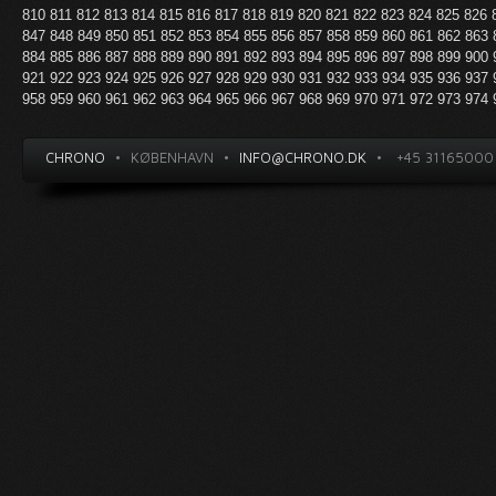
810
811
812
813
814
815
816
817
818
819
820
821
822
823
824
825
826
847
848
849
850
851
852
853
854
855
856
857
858
859
860
861
862
863
884
885
886
887
888
889
890
891
892
893
894
895
896
897
898
899
900
921
922
923
924
925
926
927
928
929
930
931
932
933
934
935
936
937
958
959
960
961
962
963
964
965
966
967
968
969
970
971
972
973
974
CHRONO
•
KØBENHAVN
•
INFO@CHRONO.DK
•
+45 31165000