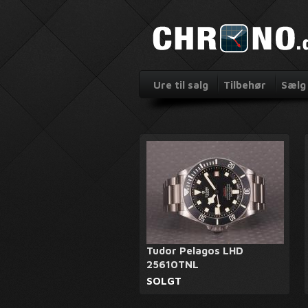
Ure til salg
Tilbehør
Sælg 
Tudor Pelagos LHD
25610TNL
SOLGT