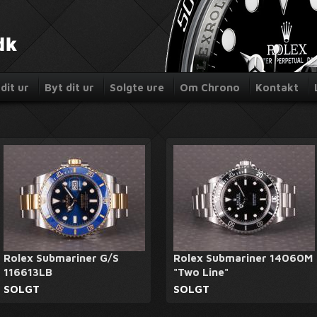
dit ur
Byt dit ur
Solgte ure
Om Chrono
Kontakt
Rolex Submariner G/S
Rolex Submariner 14060M
116613LB
"Two Line"
SOLGT
SOLGT