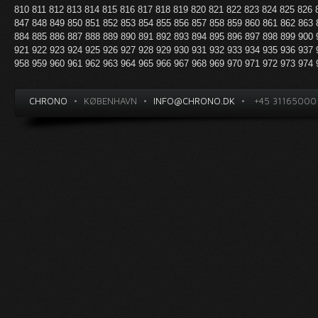
810
811
812
813
814
815
816
817
818
819
820
821
822
823
824
825
826
847
848
849
850
851
852
853
854
855
856
857
858
859
860
861
862
863
884
885
886
887
888
889
890
891
892
893
894
895
896
897
898
899
900
921
922
923
924
925
926
927
928
929
930
931
932
933
934
935
936
937
958
959
960
961
962
963
964
965
966
967
968
969
970
971
972
973
974
CHRONO
•
KØBENHAVN
•
INFO@CHRONO.DK
•
+45 31165000