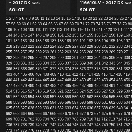
- 2017 DK sæt
116610LV - 2017 DK sæ
SOLGT
SOLGT
1
2
3
4
5
6
7
8
9
10
11
12
13
14
15
16
17
18
19
20
21
22
23
24
25
26
27
57
58
59
60
61
62
63
64
65
66
67
68
69
70
71
72
73
74
75
76
77
78
79
8
106
107
108
109
110
111
112
113
114
115
116
117
118
119
120
121
122
1
144
145
146
147
148
149
150
151
152
153
154
155
156
157
158
159
160
181
182
183
184
185
186
187
188
189
190
191
192
193
194
195
196
197
218
219
220
221
222
223
224
225
226
227
228
229
230
231
232
233
234
255
256
257
258
259
260
261
262
263
264
265
266
267
268
269
270
271
292
293
294
295
296
297
298
299
300
301
302
303
304
305
306
307
308
329
330
331
332
333
334
335
336
337
338
339
340
341
342
343
344
345
366
367
368
369
370
371
372
373
374
375
376
377
378
379
380
381
382
403
404
405
406
407
408
409
410
411
412
413
414
415
416
417
418
419
440
441
442
443
444
445
446
447
448
449
450
451
452
453
454
455
456
477
478
479
480
481
482
483
484
485
486
487
488
489
490
491
492
493
514
515
516
517
518
519
520
521
522
523
524
525
526
527
528
529
530
551
552
553
554
555
556
557
558
559
560
561
562
563
564
565
566
567
588
589
590
591
592
593
594
595
596
597
598
599
600
601
602
603
604
625
626
627
628
629
630
631
632
633
634
635
636
637
638
639
640
641
662
663
664
665
666
667
668
669
670
671
672
673
674
675
676
677
678
699
700
701
702
703
704
705
706
707
708
709
710
711
712
713
714
715
736
737
738
739
740
741
742
743
744
745
746
747
748
749
750
751
752
773
774
775
776
777
778
779
780
781
782
783
784
785
786
787
788
789