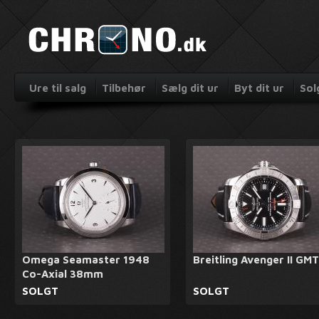
Ure til salg
Tilbehør
Sælg dit ur
Byt dit ur
Sol
Omega Seamaster 1948
Breitling Avenger II GMT
Co-Axial 38mm
SOLGT
SOLGT