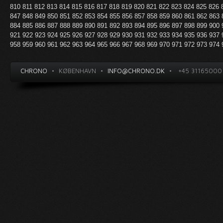
810
811
812
813
814
815
816
817
818
819
820
821
822
823
824
825
826
847
848
849
850
851
852
853
854
855
856
857
858
859
860
861
862
863
884
885
886
887
888
889
890
891
892
893
894
895
896
897
898
899
900
921
922
923
924
925
926
927
928
929
930
931
932
933
934
935
936
937
958
959
960
961
962
963
964
965
966
967
968
969
970
971
972
973
974
CHRONO
•
KØBENHAVN
•
INFO@CHRONO.DK
•
+45 31165000