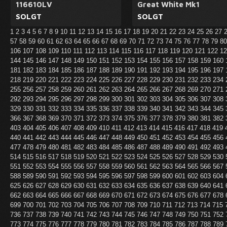
116610LV
Great White Mk1
SOLGT
SOLGT
1
2
3
4
5
6
7
8
9
10
11
12
13
14
15
16
17
18
19
20
21
22
23
24
25
26
27
57
58
59
60
61
62
63
64
65
66
67
68
69
70
71
72
73
74
75
76
77
78
79
8
106
107
108
109
110
111
112
113
114
115
116
117
118
119
120
121
122
1
144
145
146
147
148
149
150
151
152
153
154
155
156
157
158
159
160
181
182
183
184
185
186
187
188
189
190
191
192
193
194
195
196
197
218
219
220
221
222
223
224
225
226
227
228
229
230
231
232
233
234
255
256
257
258
259
260
261
262
263
264
265
266
267
268
269
270
271
292
293
294
295
296
297
298
299
300
301
302
303
304
305
306
307
308
329
330
331
332
333
334
335
336
337
338
339
340
341
342
343
344
345
366
367
368
369
370
371
372
373
374
375
376
377
378
379
380
381
382
403
404
405
406
407
408
409
410
411
412
413
414
415
416
417
418
419
440
441
442
443
444
445
446
447
448
449
450
451
452
453
454
455
456
477
478
479
480
481
482
483
484
485
486
487
488
489
490
491
492
493
514
515
516
517
518
519
520
521
522
523
524
525
526
527
528
529
530
551
552
553
554
555
556
557
558
559
560
561
562
563
564
565
566
567
588
589
590
591
592
593
594
595
596
597
598
599
600
601
602
603
604
625
626
627
628
629
630
631
632
633
634
635
636
637
638
639
640
641
662
663
664
665
666
667
668
669
670
671
672
673
674
675
676
677
678
699
700
701
702
703
704
705
706
707
708
709
710
711
712
713
714
715
736
737
738
739
740
741
742
743
744
745
746
747
748
749
750
751
752
773
774
775
776
777
778
779
780
781
782
783
784
785
786
787
788
789