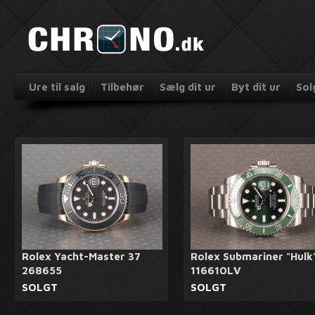
Ure til salg
Tilbehør
Sælg dit ur
Byt dit ur
Sol
Rolex Yacht-Master 37
Rolex Submariner "Hulk
268655
116610LV
SOLGT
SOLGT