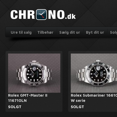
Ure til salg
Tilbehør
Sælg dit ur
Byt dit ur
Sol
Rolex GMT-Master II
Rolex Submariner 16610
116710LN
W serie
SOLGT
SOLGT