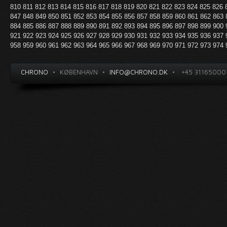
810
811
812
813
814
815
816
817
818
819
820
821
822
823
824
825
826
847
848
849
850
851
852
853
854
855
856
857
858
859
860
861
862
863
884
885
886
887
888
889
890
891
892
893
894
895
896
897
898
899
900
921
922
923
924
925
926
927
928
929
930
931
932
933
934
935
936
937
958
959
960
961
962
963
964
965
966
967
968
969
970
971
972
973
974
CHRONO
•
KØBENHAVN
•
INFO@CHRONO.DK
•
+45 31165000