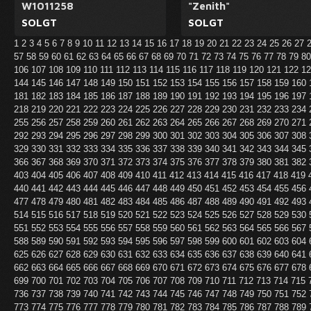
W1011258
"Zenith"
SOLGT
SOLGT
1
2
3
4
5
6
7
8
9
10
11
12
13
14
15
16
17
18
19
20
21
22
23
24
25
26
27
57
58
59
60
61
62
63
64
65
66
67
68
69
70
71
72
73
74
75
76
77
78
79
8
106
107
108
109
110
111
112
113
114
115
116
117
118
119
120
121
122
1
144
145
146
147
148
149
150
151
152
153
154
155
156
157
158
159
160
181
182
183
184
185
186
187
188
189
190
191
192
193
194
195
196
197
218
219
220
221
222
223
224
225
226
227
228
229
230
231
232
233
234
255
256
257
258
259
260
261
262
263
264
265
266
267
268
269
270
271
292
293
294
295
296
297
298
299
300
301
302
303
304
305
306
307
308
329
330
331
332
333
334
335
336
337
338
339
340
341
342
343
344
345
366
367
368
369
370
371
372
373
374
375
376
377
378
379
380
381
382
403
404
405
406
407
408
409
410
411
412
413
414
415
416
417
418
419
440
441
442
443
444
445
446
447
448
449
450
451
452
453
454
455
456
477
478
479
480
481
482
483
484
485
486
487
488
489
490
491
492
493
514
515
516
517
518
519
520
521
522
523
524
525
526
527
528
529
530
551
552
553
554
555
556
557
558
559
560
561
562
563
564
565
566
567
588
589
590
591
592
593
594
595
596
597
598
599
600
601
602
603
604
625
626
627
628
629
630
631
632
633
634
635
636
637
638
639
640
641
662
663
664
665
666
667
668
669
670
671
672
673
674
675
676
677
678
699
700
701
702
703
704
705
706
707
708
709
710
711
712
713
714
715
736
737
738
739
740
741
742
743
744
745
746
747
748
749
750
751
752
773
774
775
776
777
778
779
780
781
782
783
784
785
786
787
788
789