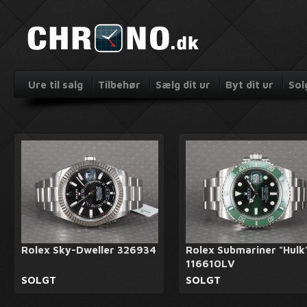
Ure til salg
Tilbehør
Sælg dit ur
Byt dit ur
Sol
Rolex Sky-Dweller 326934
Rolex Submariner "Hulk
116610LV
SOLGT
SOLGT