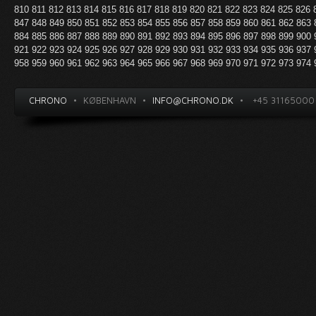
810
811
812
813
814
815
816
817
818
819
820
821
822
823
824
825
826
847
848
849
850
851
852
853
854
855
856
857
858
859
860
861
862
863
884
885
886
887
888
889
890
891
892
893
894
895
896
897
898
899
900
921
922
923
924
925
926
927
928
929
930
931
932
933
934
935
936
937
958
959
960
961
962
963
964
965
966
967
968
969
970
971
972
973
974
CHRONO
•
KØBENHAVN
•
INFO@CHRONO.DK
•
+45 31165000