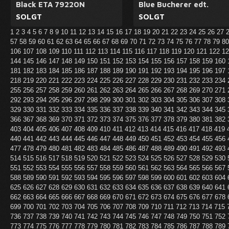
Black ETA 79220N
Blue Bucherer edt.
SOLGT
SOLGT
1
2
3
4
5
6
7
8
9
10
11
12
13
14
15
16
17
18
19
20
21
22
23
24
25
26
27
57
58
59
60
61
62
63
64
65
66
67
68
69
70
71
72
73
74
75
76
77
78
79
8
106
107
108
109
110
111
112
113
114
115
116
117
118
119
120
121
122
1
144
145
146
147
148
149
150
151
152
153
154
155
156
157
158
159
160
181
182
183
184
185
186
187
188
189
190
191
192
193
194
195
196
197
218
219
220
221
222
223
224
225
226
227
228
229
230
231
232
233
234
255
256
257
258
259
260
261
262
263
264
265
266
267
268
269
270
271
292
293
294
295
296
297
298
299
300
301
302
303
304
305
306
307
308
329
330
331
332
333
334
335
336
337
338
339
340
341
342
343
344
345
366
367
368
369
370
371
372
373
374
375
376
377
378
379
380
381
382
403
404
405
406
407
408
409
410
411
412
413
414
415
416
417
418
419
440
441
442
443
444
445
446
447
448
449
450
451
452
453
454
455
456
477
478
479
480
481
482
483
484
485
486
487
488
489
490
491
492
493
514
515
516
517
518
519
520
521
522
523
524
525
526
527
528
529
530
551
552
553
554
555
556
557
558
559
560
561
562
563
564
565
566
567
588
589
590
591
592
593
594
595
596
597
598
599
600
601
602
603
604
625
626
627
628
629
630
631
632
633
634
635
636
637
638
639
640
641
662
663
664
665
666
667
668
669
670
671
672
673
674
675
676
677
678
699
700
701
702
703
704
705
706
707
708
709
710
711
712
713
714
715
736
737
738
739
740
741
742
743
744
745
746
747
748
749
750
751
752
773
774
775
776
777
778
779
780
781
782
783
784
785
786
787
788
789