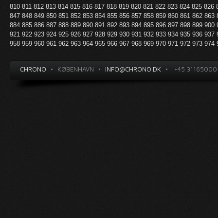
810
811
812
813
814
815
816
817
818
819
820
821
822
823
824
825
826
847
848
849
850
851
852
853
854
855
856
857
858
859
860
861
862
863
884
885
886
887
888
889
890
891
892
893
894
895
896
897
898
899
900
921
922
923
924
925
926
927
928
929
930
931
932
933
934
935
936
937
958
959
960
961
962
963
964
965
966
967
968
969
970
971
972
973
974
CHRONO
•
KØBENHAVN
•
INFO@CHRONO.DK
•
+45 31165000