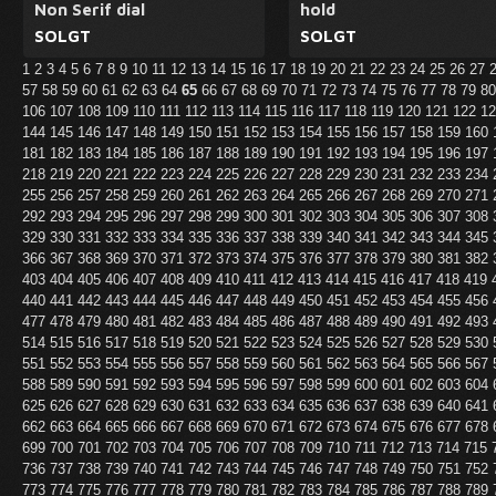
Non Serif dial
hold
SOLGT
SOLGT
1
2
3
4
5
6
7
8
9
10
11
12
13
14
15
16
17
18
19
20
21
22
23
24
25
26
27
57
58
59
60
61
62
63
64
65
66
67
68
69
70
71
72
73
74
75
76
77
78
79
8
106
107
108
109
110
111
112
113
114
115
116
117
118
119
120
121
122
1
144
145
146
147
148
149
150
151
152
153
154
155
156
157
158
159
160
181
182
183
184
185
186
187
188
189
190
191
192
193
194
195
196
197
218
219
220
221
222
223
224
225
226
227
228
229
230
231
232
233
234
255
256
257
258
259
260
261
262
263
264
265
266
267
268
269
270
271
292
293
294
295
296
297
298
299
300
301
302
303
304
305
306
307
308
329
330
331
332
333
334
335
336
337
338
339
340
341
342
343
344
345
366
367
368
369
370
371
372
373
374
375
376
377
378
379
380
381
382
403
404
405
406
407
408
409
410
411
412
413
414
415
416
417
418
419
440
441
442
443
444
445
446
447
448
449
450
451
452
453
454
455
456
477
478
479
480
481
482
483
484
485
486
487
488
489
490
491
492
493
514
515
516
517
518
519
520
521
522
523
524
525
526
527
528
529
530
551
552
553
554
555
556
557
558
559
560
561
562
563
564
565
566
567
588
589
590
591
592
593
594
595
596
597
598
599
600
601
602
603
604
625
626
627
628
629
630
631
632
633
634
635
636
637
638
639
640
641
662
663
664
665
666
667
668
669
670
671
672
673
674
675
676
677
678
699
700
701
702
703
704
705
706
707
708
709
710
711
712
713
714
715
736
737
738
739
740
741
742
743
744
745
746
747
748
749
750
751
752
773
774
775
776
777
778
779
780
781
782
783
784
785
786
787
788
789