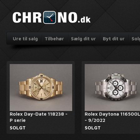
Ure til salg
Tilbehør
Sælg dit ur
Byt dit ur
Sol
Rolex Day-Date 118238 -
Rolex Daytona 116500
P serie
- 9/2022
SOLGT
SOLGT