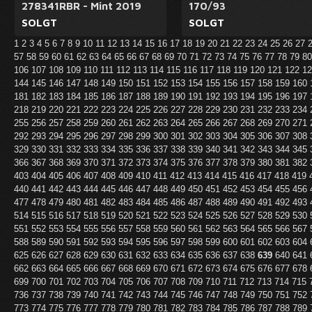
278341RBR - Mint 2019
170/93
SOLGT
SOLGT
1
2
3
4
5
6
7
8
9
10
11
12
13
14
15
16
17
18
19
20
21
22
23
24
25
26
27
57
58
59
60
61
62
63
64
65
66
67
68
69
70
71
72
73
74
75
76
77
78
79
8
106
107
108
109
110
111
112
113
114
115
116
117
118
119
120
121
122
1
144
145
146
147
148
149
150
151
152
153
154
155
156
157
158
159
160
181
182
183
184
185
186
187
188
189
190
191
192
193
194
195
196
197
218
219
220
221
222
223
224
225
226
227
228
229
230
231
232
233
234
255
256
257
258
259
260
261
262
263
264
265
266
267
268
269
270
271
292
293
294
295
296
297
298
299
300
301
302
303
304
305
306
307
308
329
330
331
332
333
334
335
336
337
338
339
340
341
342
343
344
345
366
367
368
369
370
371
372
373
374
375
376
377
378
379
380
381
382
403
404
405
406
407
408
409
410
411
412
413
414
415
416
417
418
419
440
441
442
443
444
445
446
447
448
449
450
451
452
453
454
455
456
477
478
479
480
481
482
483
484
485
486
487
488
489
490
491
492
493
514
515
516
517
518
519
520
521
522
523
524
525
526
527
528
529
530
551
552
553
554
555
556
557
558
559
560
561
562
563
564
565
566
567
588
589
590
591
592
593
594
595
596
597
598
599
600
601
602
603
604
625
626
627
628
629
630
631
632
633
634
635
636
637
638
639
640
641
662
663
664
665
666
667
668
669
670
671
672
673
674
675
676
677
678
699
700
701
702
703
704
705
706
707
708
709
710
711
712
713
714
715
736
737
738
739
740
741
742
743
744
745
746
747
748
749
750
751
752
773
774
775
776
777
778
779
780
781
782
783
784
785
786
787
788
789