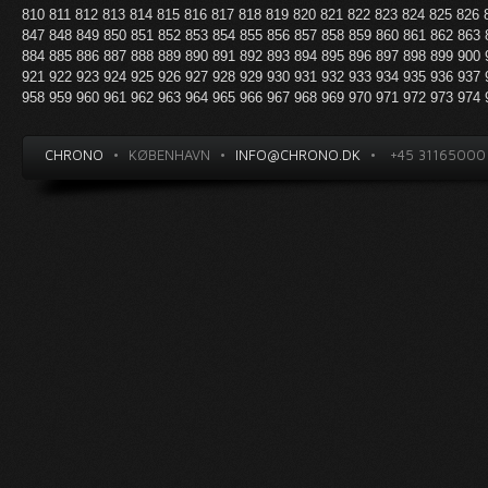
810
811
812
813
814
815
816
817
818
819
820
821
822
823
824
825
826
847
848
849
850
851
852
853
854
855
856
857
858
859
860
861
862
863
884
885
886
887
888
889
890
891
892
893
894
895
896
897
898
899
900
921
922
923
924
925
926
927
928
929
930
931
932
933
934
935
936
937
958
959
960
961
962
963
964
965
966
967
968
969
970
971
972
973
974
CHRONO
•
KØBENHAVN
•
INFO@CHRONO.DK
•
+45 31165000