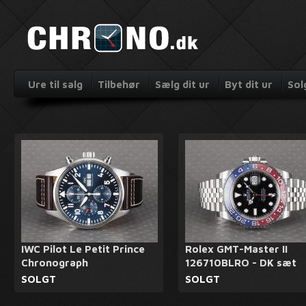
Ure til salg
Tilbehør
Sælg dit ur
Byt dit ur
Sol
IWC Pilot Le Petit Prince
Rolex GMT-Master II
Chronograph
126710BLRO - DK sæt
SOLGT
SOLGT