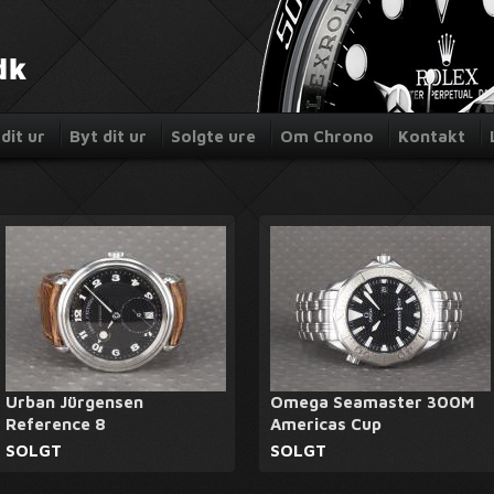
dit ur
Byt dit ur
Solgte ure
Om Chrono
Kontakt
Urban Jürgensen
Omega Seamaster 300M
Reference 8
Americas Cup
SOLGT
SOLGT