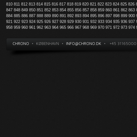
810
811
812
813
814
815
816
817
818
819
820
821
822
823
824
825
826
847
848
849
850
851
852
853
854
855
856
857
858
859
860
861
862
863
884
885
886
887
888
889
890
891
892
893
894
895
896
897
898
899
900
921
922
923
924
925
926
927
928
929
930
931
932
933
934
935
936
937
958
959
960
961
962
963
964
965
966
967
968
969
970
971
972
973
974
CHRONO
•
KØBENHAVN
•
INFO@CHRONO.DK
•
+45 31165000