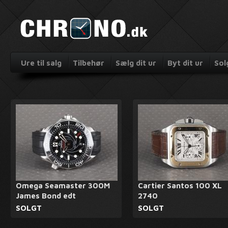
Ure til salg
Tilbehør
Sælg dit ur
Byt dit ur
Sol
Omega Seamaster 300M
Cartier Santos 100 XL
James Bond edt
2740
SOLGT
SOLGT