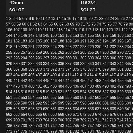
42mm
116234
SOLGT
SOLGT
1
2
3
4
5
6
7
8
9
10
11
12
13
14
15
16
17
18
19
20
21
22
23
24
25
26
27
57
58
59
60
61
62
63
64
65
66
67
68
69
70
71
72
73
74
75
76
77
78
79
8
106
107
108
109
110
111
112
113
114
115
116
117
118
119
120
121
122
1
144
145
146
147
148
149
150
151
152
153
154
155
156
157
158
159
160
181
182
183
184
185
186
187
188
189
190
191
192
193
194
195
196
197
218
219
220
221
222
223
224
225
226
227
228
229
230
231
232
233
234
255
256
257
258
259
260
261
262
263
264
265
266
267
268
269
270
271
292
293
294
295
296
297
298
299
300
301
302
303
304
305
306
307
308
329
330
331
332
333
334
335
336
337
338
339
340
341
342
343
344
345
366
367
368
369
370
371
372
373
374
375
376
377
378
379
380
381
382
403
404
405
406
407
408
409
410
411
412
413
414
415
416
417
418
419
440
441
442
443
444
445
446
447
448
449
450
451
452
453
454
455
456
477
478
479
480
481
482
483
484
485
486
487
488
489
490
491
492
493
514
515
516
517
518
519
520
521
522
523
524
525
526
527
528
529
530
551
552
553
554
555
556
557
558
559
560
561
562
563
564
565
566
567
588
589
590
591
592
593
594
595
596
597
598
599
600
601
602
603
604
625
626
627
628
629
630
631
632
633
634
635
636
637
638
639
640
641
662
663
664
665
666
667
668
669
670
671
672
673
674
675
676
677
678
699
700
701
702
703
704
705
706
707
708
709
710
711
712
713
714
715
736
737
738
739
740
741
742
743
744
745
746
747
748
749
750
751
752
773
774
775
776
777
778
779
780
781
782
783
784
785
786
787
788
789