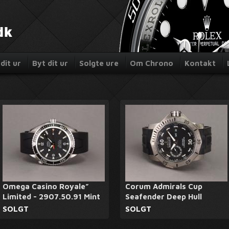
dit ur
Byt dit ur
Solgte ure
Om Chrono
Kontakt
Omega Casino Royale”
Corum Admirals Cup
Limited - 2907.50.91 Mint
Seafender Deep Hull
SOLGT
SOLGT