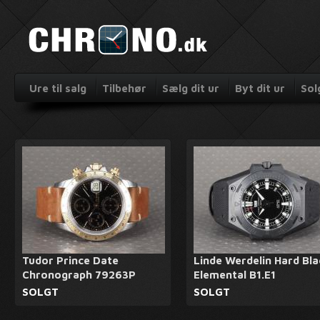
Ure til salg
Tilbehør
Sælg dit ur
Byt dit ur
Sol
Tudor Prince Date
Linde Werdelin Hard Bla
Chronograph 79263P
Elemental B1.E1
SOLGT
SOLGT