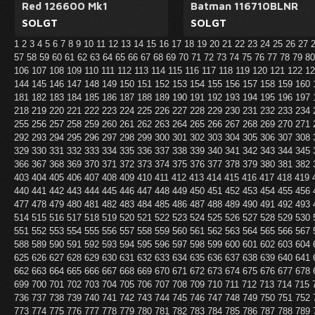
Red 126600 Mk1
Batman 116710BLNR
SOLGT
SOLGT
1
2
3
4
5
6
7
8
9
10
11
12
13
14
15
16
17
18
19
20
21
22
23
24
25
26
27
57
58
59
60
61
62
63
64
65
66
67
68
69
70
71
72
73
74
75
76
77
78
79
8
106
107
108
109
110
111
112
113
114
115
116
117
118
119
120
121
122
1
144
145
146
147
148
149
150
151
152
153
154
155
156
157
158
159
160
181
182
183
184
185
186
187
188
189
190
191
192
193
194
195
196
197
218
219
220
221
222
223
224
225
226
227
228
229
230
231
232
233
234
255
256
257
258
259
260
261
262
263
264
265
266
267
268
269
270
271
292
293
294
295
296
297
298
299
300
301
302
303
304
305
306
307
308
329
330
331
332
333
334
335
336
337
338
339
340
341
342
343
344
345
366
367
368
369
370
371
372
373
374
375
376
377
378
379
380
381
382
403
404
405
406
407
408
409
410
411
412
413
414
415
416
417
418
419
440
441
442
443
444
445
446
447
448
449
450
451
452
453
454
455
456
477
478
479
480
481
482
483
484
485
486
487
488
489
490
491
492
493
514
515
516
517
518
519
520
521
522
523
524
525
526
527
528
529
530
551
552
553
554
555
556
557
558
559
560
561
562
563
564
565
566
567
588
589
590
591
592
593
594
595
596
597
598
599
600
601
602
603
604
625
626
627
628
629
630
631
632
633
634
635
636
637
638
639
640
641
662
663
664
665
666
667
668
669
670
671
672
673
674
675
676
677
678
699
700
701
702
703
704
705
706
707
708
709
710
711
712
713
714
715
736
737
738
739
740
741
742
743
744
745
746
747
748
749
750
751
752
773
774
775
776
777
778
779
780
781
782
783
784
785
786
787
788
789