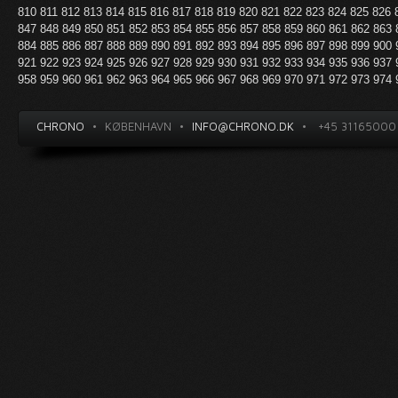
810
811
812
813
814
815
816
817
818
819
820
821
822
823
824
825
826
847
848
849
850
851
852
853
854
855
856
857
858
859
860
861
862
863
884
885
886
887
888
889
890
891
892
893
894
895
896
897
898
899
900
921
922
923
924
925
926
927
928
929
930
931
932
933
934
935
936
937
958
959
960
961
962
963
964
965
966
967
968
969
970
971
972
973
974
CHRONO
•
KØBENHAVN
•
INFO@CHRONO.DK
•
+45 31165000