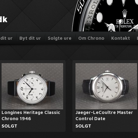
dit ur
Byt dit ur
Solgte ure
Om Chrono
Kontakt
Longines Heritage Classic
Jaeger-LeCoultre Master
Chrono 1946
Control Date
SOLGT
SOLGT