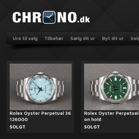
Ure til salg
Tilbehør
Sælg dit ur
Byt dit ur
Sol
Rolex Oyster Perpetual 36
Rolex Oyster Perpetual
126000
on hold
SOLGT
SOLGT