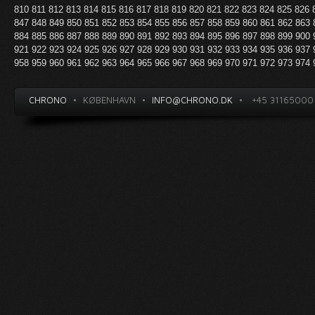
810
811
812
813
814
815
816
817
818
819
820
821
822
823
824
825
826
847
848
849
850
851
852
853
854
855
856
857
858
859
860
861
862
863
884
885
886
887
888
889
890
891
892
893
894
895
896
897
898
899
900
921
922
923
924
925
926
927
928
929
930
931
932
933
934
935
936
937
958
959
960
961
962
963
964
965
966
967
968
969
970
971
972
973
974
CHRONO
•
KØBENHAVN
•
INFO@CHRONO.DK
•
+45 31165000