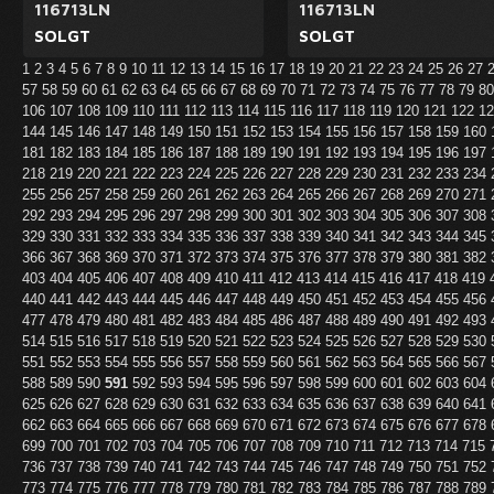
116713LN
116713LN
SOLGT
SOLGT
1
2
3
4
5
6
7
8
9
10
11
12
13
14
15
16
17
18
19
20
21
22
23
24
25
26
27
57
58
59
60
61
62
63
64
65
66
67
68
69
70
71
72
73
74
75
76
77
78
79
8
106
107
108
109
110
111
112
113
114
115
116
117
118
119
120
121
122
1
144
145
146
147
148
149
150
151
152
153
154
155
156
157
158
159
160
181
182
183
184
185
186
187
188
189
190
191
192
193
194
195
196
197
218
219
220
221
222
223
224
225
226
227
228
229
230
231
232
233
234
255
256
257
258
259
260
261
262
263
264
265
266
267
268
269
270
271
292
293
294
295
296
297
298
299
300
301
302
303
304
305
306
307
308
329
330
331
332
333
334
335
336
337
338
339
340
341
342
343
344
345
366
367
368
369
370
371
372
373
374
375
376
377
378
379
380
381
382
403
404
405
406
407
408
409
410
411
412
413
414
415
416
417
418
419
440
441
442
443
444
445
446
447
448
449
450
451
452
453
454
455
456
477
478
479
480
481
482
483
484
485
486
487
488
489
490
491
492
493
514
515
516
517
518
519
520
521
522
523
524
525
526
527
528
529
530
551
552
553
554
555
556
557
558
559
560
561
562
563
564
565
566
567
588
589
590
591
592
593
594
595
596
597
598
599
600
601
602
603
604
625
626
627
628
629
630
631
632
633
634
635
636
637
638
639
640
641
662
663
664
665
666
667
668
669
670
671
672
673
674
675
676
677
678
699
700
701
702
703
704
705
706
707
708
709
710
711
712
713
714
715
736
737
738
739
740
741
742
743
744
745
746
747
748
749
750
751
752
773
774
775
776
777
778
779
780
781
782
783
784
785
786
787
788
789