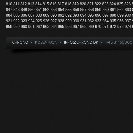
810
811
812
813
814
815
816
817
818
819
820
821
822
823
824
825
826
847
848
849
850
851
852
853
854
855
856
857
858
859
860
861
862
863
884
885
886
887
888
889
890
891
892
893
894
895
896
897
898
899
900
921
922
923
924
925
926
927
928
929
930
931
932
933
934
935
936
937
958
959
960
961
962
963
964
965
966
967
968
969
970
971
972
973
974
CHRONO
•
KØBENHAVN
•
INFO@CHRONO.DK
•
+45 31165000