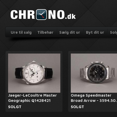
Ure til salg
Tilbehør
Sælg dit ur
Byt dit ur
Sol
Jaeger-LeCoultre Master
Omega Speedmaster
Geographic Q1428421
Broad Arrow - 3594.50
SOLGT
SOLGT