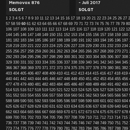
Memovox 876
- Juli 2017
SOLGT
SOLGT
1
2
3
4
5
6
7
8
9
10
11
12
13
14
15
16
17
18
19
20
21
22
23
24
25
26
27
57
58
59
60
61
62
63
64
65
66
67
68
69
70
71
72
73
74
75
76
77
78
79
8
106
107
108
109
110
111
112
113
114
115
116
117
118
119
120
121
122
1
144
145
146
147
148
149
150
151
152
153
154
155
156
157
158
159
160
181
182
183
184
185
186
187
188
189
190
191
192
193
194
195
196
197
218
219
220
221
222
223
224
225
226
227
228
229
230
231
232
233
234
255
256
257
258
259
260
261
262
263
264
265
266
267
268
269
270
271
292
293
294
295
296
297
298
299
300
301
302
303
304
305
306
307
308
329
330
331
332
333
334
335
336
337
338
339
340
341
342
343
344
345
366
367
368
369
370
371
372
373
374
375
376
377
378
379
380
381
382
403
404
405
406
407
408
409
410
411
412
413
414
415
416
417
418
419
440
441
442
443
444
445
446
447
448
449
450
451
452
453
454
455
456
477
478
479
480
481
482
483
484
485
486
487
488
489
490
491
492
493
514
515
516
517
518
519
520
521
522
523
524
525
526
527
528
529
530
551
552
553
554
555
556
557
558
559
560
561
562
563
564
565
566
567
588
589
590
591
592
593
594
595
596
597
598
599
600
601
602
603
604
625
626
627
628
629
630
631
632
633
634
635
636
637
638
639
640
641
662
663
664
665
666
667
668
669
670
671
672
673
674
675
676
677
678
699
700
701
702
703
704
705
706
707
708
709
710
711
712
713
714
715
736
737
738
739
740
741
742
743
744
745
746
747
748
749
750
751
752
773
774
775
776
777
778
779
780
781
782
783
784
785
786
787
788
789